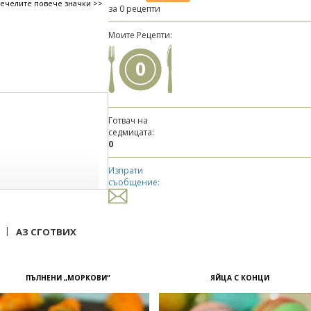
печелите повече значки >>
за 0 рецепти
Моите Рецепти:
0
Готвач на
седмицата:
0
Изпрати
съобщение:
|
АЗ СГОТВИХ
ПЪЛНЕНИ „МОРКОВИ“
ЯЙЦА С КОНЦИ