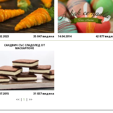
02.2023
35 847 видяна
14.04.2014
42 877 вид
САНДВИЧ СЪС СЛАДОЛЕД ОТ
МАСКАРПОНЕ
07.2015
31 837 видяна
<<
1
>>