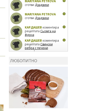
MARIYANA PETROVA
сготви
Дзадзики
MARIYANA PETROVA
сготви
Дзадзики
КАРДАШЕВ
коментира
рецептата
Сьомга на
фурна
КАРДАШЕВ
коментира
рецептата
Свински
ребра с печени
картофи
ВЛАДИМИРА
сготви
Пилешко с бяло вино и
ЛЮБОПИТНО
лимон
MARINA_VITA
коментира рецептата
Киноа със зеленчуци