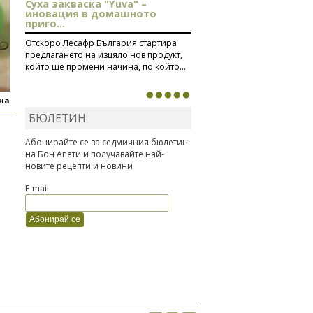
Суха закваска "Yuva" –
иновация в домашното
приго...
Отскоро Лесафр България стартира
предлагането на изцяло нов продукт,
който ще промени начина, по който...
яна
БЮЛЕТИН
Абонирайте се за седмичния бюлетин
на Бон Апети и получавайте най-
новите рецепти и новини
E-mail: