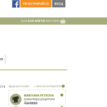
РЕГИСТРИРАЙ СЕ
ВХОД
КЪМ
БОН АПЕТИ
МАГАЗИН
НО
2014
202
ДУШИ ОНЛАЙН
>>ВСИЧКИ ПОТРЕБИТЕЛИ
MARIYANA PETROVA
коментира рецептата
Дзадзики