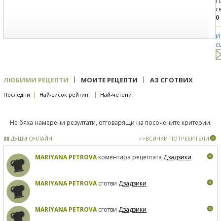
Г
с
0
И
с
|
|
ЛЮБИМИ РЕЦЕПТИ
МОИТЕ РЕЦЕПТИ
АЗ СГОТВИХ
|
|
Последни
Най-висок рейтинг
Най-четени
Не бяха намерени резултати, отговарящи на посочените критерии.
88
ДУШИ ОНЛАЙН
>>ВСИЧКИ ПОТРЕБИТЕЛИ
MARIYANA PETROVA
коментира рецептата
Дзадзики
MARIYANA PETROVA
сготви
Дзадзики
MARIYANA PETROVA
сготви
Дзадзики