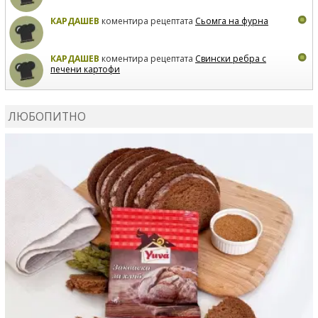
КАРДАШЕВ
коментира рецептата
Сьомга на фурна
КАРДАШЕВ
коментира рецептата
Свински ребра с
печени картофи
ВЛАДИМИРА
сготви
Пилешко с бяло вино и лимон
ЛЮБОПИТНО
MARINA_VITA
коментира рецептата
Киноа със
зеленчуци