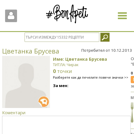
Toggle
navigat
Цветанка Брусева
Потребител от 10.12.2013
Име: Цветанка Брусева
О
"
ТИТЛА: Чирак
0
точки
0
Разберете как да печелите повече значки >>
За мен:
з
М
Коментари