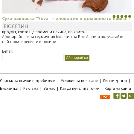
Суха закваска "Yuva" – иновация в домашното приго...
БЮЛЕТИН
Отскоро Лесафр България стартира предлагането на изцяло нов
продукт, който ще промени начина, по който...
Абонирайте се за седмичния бюлетин на Бон Апети и получавайте
най-новите рецепти и новини
E-mail:
Списък на всички потребители
|
Условия за ползване
|
Лични данни
|
Бисквитки
|
Реклама
|
За нас
|
Как да печелите точки
|
Карта на сайта