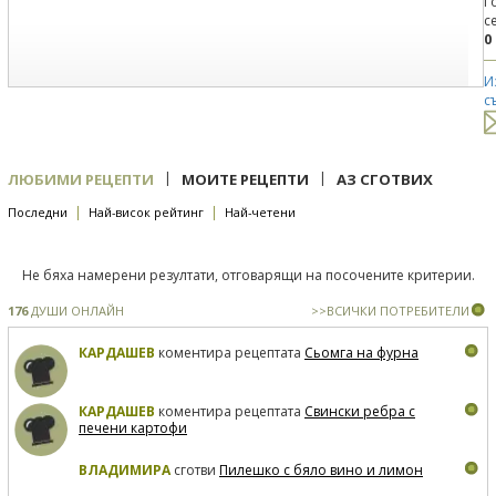
Г
с
0
И
с
|
|
ЛЮБИМИ РЕЦЕПТИ
МОИТЕ РЕЦЕПТИ
АЗ СГОТВИХ
|
|
Последни
Най-висок рейтинг
Най-четени
Не бяха намерени резултати, отговарящи на посочените критерии.
176
ДУШИ ОНЛАЙН
>>ВСИЧКИ ПОТРЕБИТЕЛИ
КАРДАШЕВ
коментира рецептата
Сьомга на фурна
КАРДАШЕВ
коментира рецептата
Свински ребра с
печени картофи
ВЛАДИМИРА
сготви
Пилешко с бяло вино и лимон