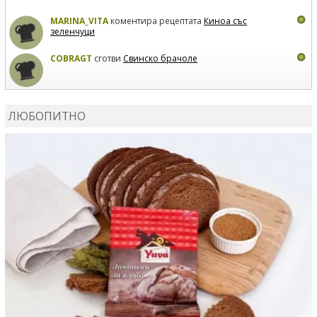
MARINA_VITA
коментира рецептата
Киноа със
зеленчуци
COBRAGT
сготви
Свинско брачоле
EVTEDI
сготви
Печени свински ребра
ЛЮБОПИТНО
DANKOLOVA
сготви
Фокача със синьо сирене, лук и
орехи