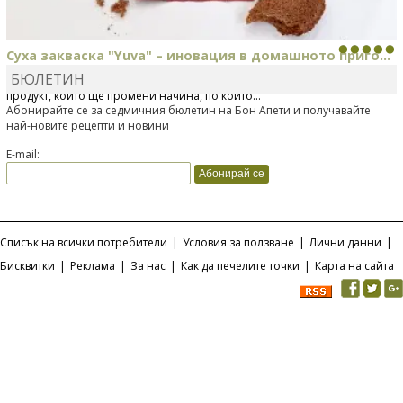
Суха закваска "Yuva" – иновация в домашното приго...
БЮЛЕТИН
Отскоро Лесафр България стартира предлагането на изцяло нов
продукт, който ще промени начина, по който...
Абонирайте се за седмичния бюлетин на Бон Апети и получавайте
най-новите рецепти и новини
E-mail:
Списък на всички потребители
|
Условия за ползване
|
Лични данни
|
Бисквитки
|
Реклама
|
За нас
|
Как да печелите точки
|
Карта на сайта