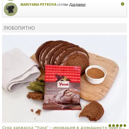
MARIYANA PETROVA
сготви
Дзадзики
КАРДАШЕВ
коментира рецептата
Сьомга на фурна
ЛЮБОПИТНО
КАРДАШЕВ
коментира рецептата
Свински ребра с
печени картофи
Суха закваска "Yuva" – иновация в домашното приго...