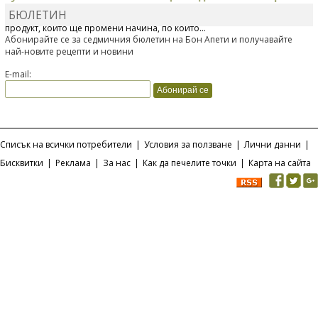
БЮЛЕТИН
Отскоро Лесафр България стартира предлагането на изцяло нов
продукт, който ще промени начина, по който...
Абонирайте се за седмичния бюлетин на Бон Апети и получавайте
най-новите рецепти и новини
E-mail:
Списък на всички потребители
|
Условия за ползване
|
Лични данни
|
Бисквитки
|
Реклама
|
За нас
|
Как да печелите точки
|
Карта на сайта