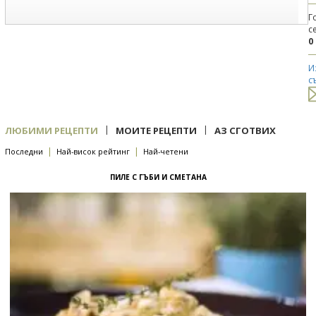
Г
с
0
И
с
|
|
ЛЮБИМИ РЕЦЕПТИ
МОИТЕ РЕЦЕПТИ
АЗ СГОТВИХ
|
|
Последни
Най-висок рейтинг
Най-четени
ПИЛЕ С ГЪБИ И СМЕТАНА