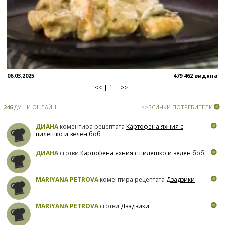
06.03.2025
479 462 видяна
<<
1
>>
246
ДУШИ ОНЛАЙН
>>ВСИЧКИ ПОТРЕБИТЕЛИ
ДИАНА
коментира рецептата
Картофена яхния с
пилешко и зелен боб
ДИАНА
сготви
Картофена яхния с пилешко и зелен боб
MARIYANA PETROVA
коментира рецептата
Дзадзики
MARIYANA PETROVA
сготви
Дзадзики