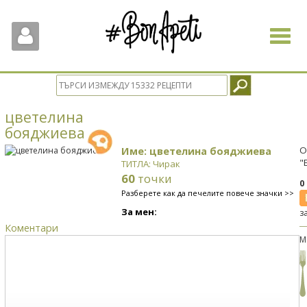
Toggle
navigat
цветелина
бояджиева
Име: цветелина бояджиева
О
"
ТИТЛА: Чирак
60
точки
0
Разберете как да печелите повече значки >>
За мен:
з
Коментари
М