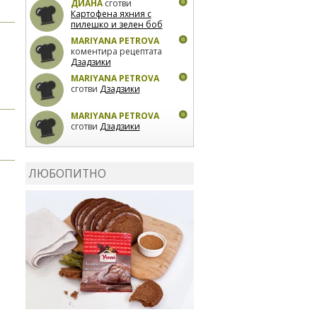
ДИАНА
сготви
Картофена яхния с
пилешко и зелен боб
MARIYANA PETROVA
коментира рецептата
Дзадзики
MARIYANA PETROVA
сготви
Дзадзики
MARIYANA PETROVA
сготви
Дзадзики
КАРДАШЕВ
коментира
рецептата
Сьомга на
ЛЮБОПИТНО
фурна
КАРДАШЕВ
коментира
рецептата
Свински
ребра с печени
картофи