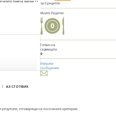
печелите повече значки >>
за 0 рецепти
Моите Рецепти:
0
Готвач на
седмицата:
0
Изпрати
съобщение:
|
АЗ СГОТВИХ
 резултати, отговарящи на посочените критерии.