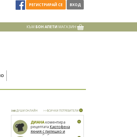
РЕГИСТРИРАЙ СЕ
ВХОД
КЪМ
БОН АПЕТИ
МАГАЗИН
НО
340
ДУШИ ОНЛАЙН
>>ВСИЧКИ ПОТРЕБИТЕЛИ
ДИАНА
коментира
рецептата
Картофена
яхния с пилешко и
зелен боб