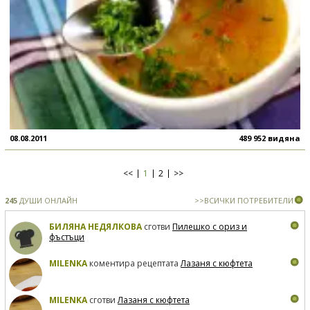
08.08.2011
489 952 видяна
<<
1
2
>>
245
ДУШИ ОНЛАЙН
>>ВСИЧКИ ПОТРЕБИТЕЛИ
БИЛЯНА НЕДЯЛКОВА
сготви
Пилешко с ориз и
фъстъци
MILENKA
коментира рецептата
Лазаня с кюфтета
MILENKA
сготви
Лазаня с кюфтета