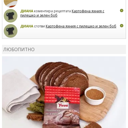
ДИАНА
коментира рецептата
Картофена яхния с
пилешко и зелен боб
ДИАНА
сготви
Картофена яхния с пилешко и зелен боб
MARIYANA PETROVA
коментира рецептата
Дзадзики
ЛЮБОПИТНО
MARIYANA PETROVA
сготви
Дзадзики