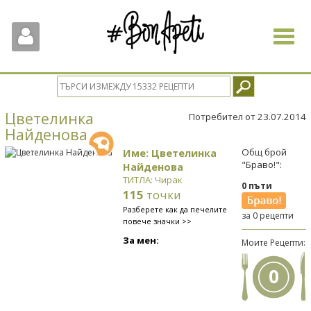
Toggle
navigat
Цветелинка
Потребител от 23.07.2014
Найденова
Име: Цветелинка
Общ брой
"Браво!":
Найденова
ТИТЛА: Чирак
0 пъти
115
точки
Разберете как да печелите
за 0 рецепти
повече значки >>
За мен:
Моите Рецепти:
0