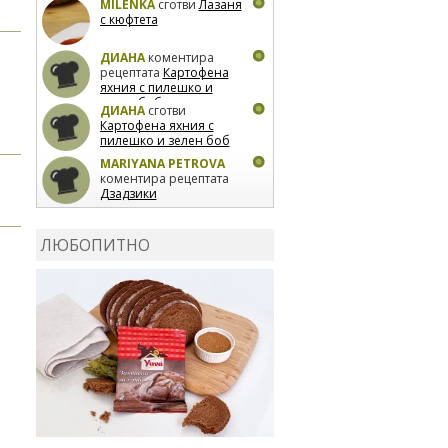
MILENKA
сготви
Лазаня
с кюфтета
ДИАНА
коментира
рецептата
Картофена
яхния с пилешко и
зелен боб
ДИАНА
сготви
Картофена яхния с
пилешко и зелен боб
MARIYANA PETROVA
коментира рецептата
Дзадзики
MARIYANA PETROVA
сготви
Дзадзики
ЛЮБОПИТНО
MARIYANA PETROVA
сготви
Дзадзики