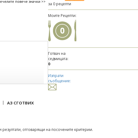
печелите повече значки >>
за 0 рецепти
Моите Рецепти:
0
Готвач на
седмицата:
0
Изпрати
съобщение:
|
АЗ СГОТВИХ
 резултати, отговарящи на посочените критерии.