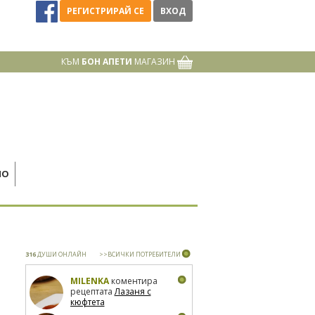
РЕГИСТРИРАЙ СЕ
ВХОД
КЪМ
БОН АПЕТИ
МАГАЗИН
НО
316
ДУШИ ОНЛАЙН
>>ВСИЧКИ ПОТРЕБИТЕЛИ
MILENKA
коментира
рецептата
Лазаня с
кюфтета