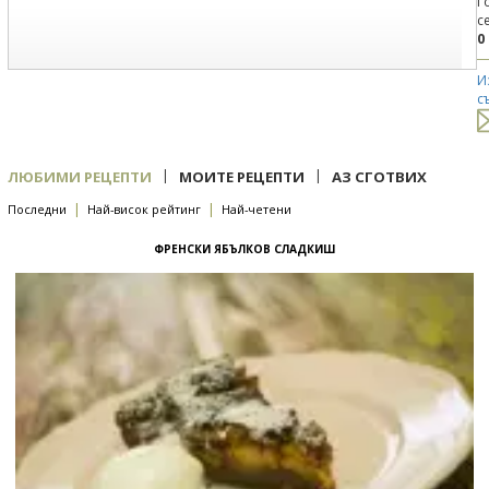
Г
с
0
И
с
|
|
ЛЮБИМИ РЕЦЕПТИ
МОИТЕ РЕЦЕПТИ
АЗ СГОТВИХ
|
|
Последни
Най-висок рейтинг
Най-четени
ФРЕНСКИ ЯБЪЛКОВ СЛАДКИШ