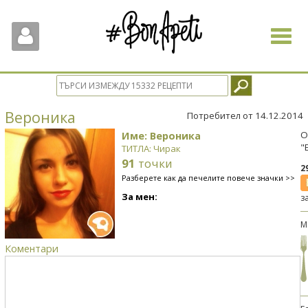
Toggle
navigat
Вероника
Потребител от 14.12.2014
Име: Вероника
О
"
ТИТЛА: Чирак
91
точки
2
Разберете как да печелите повече значки >>
За мен:
з
М
Коментари