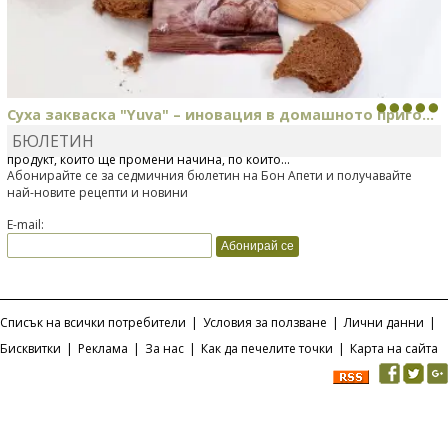
Суха закваска "Yuva" – иновация в домашното приго...
БЮЛЕТИН
Отскоро Лесафр България стартира предлагането на изцяло нов
продукт, който ще промени начина, по който...
Абонирайте се за седмичния бюлетин на Бон Апети и получавайте
най-новите рецепти и новини
E-mail:
Списък на всички потребители
|
Условия за ползване
|
Лични данни
|
Бисквитки
|
Реклама
|
За нас
|
Как да печелите точки
|
Карта на сайта