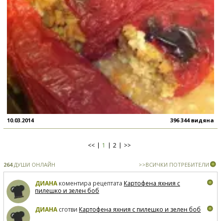
10.03.2014
396 344 видяна
<<
1
2
>>
264
ДУШИ ОНЛАЙН
>>ВСИЧКИ ПОТРЕБИТЕЛИ
ДИАНА
коментира рецептата
Картофена яхния с
пилешко и зелен боб
ДИАНА
сготви
Картофена яхния с пилешко и зелен боб