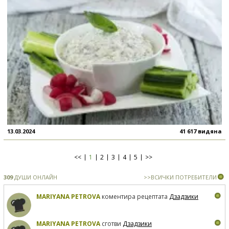
13.03.2024
41 617 видяна
<<
1
2
3
4
5
>>
309
ДУШИ ОНЛАЙН
>>ВСИЧКИ ПОТРЕБИТЕЛИ
MARIYANA PETROVA
коментира рецептата
Дзадзики
MARIYANA PETROVA
сготви
Дзадзики