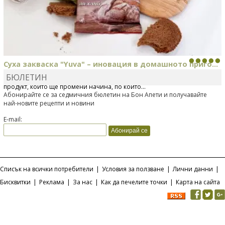
Суха закваска "Yuva" – иновация в домашното приго...
БЮЛЕТИН
Отскоро Лесафр България стартира предлагането на изцяло нов
продукт, който ще промени начина, по който...
Абонирайте се за седмичния бюлетин на Бон Апети и получавайте
най-новите рецепти и новини
E-mail:
Списък на всички потребители
|
Условия за ползване
|
Лични данни
|
Бисквитки
|
Реклама
|
За нас
|
Как да печелите точки
|
Карта на сайта