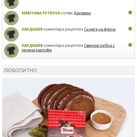
MARIYANA PETROVA
сготви
Дзадзики
КАРДАШЕВ
коментира рецептата
Сьомга на фурна
КАРДАШЕВ
коментира рецептата
Свински ребра с
печени картофи
ВЛАДИМИРА
сготви
Пилешко с бяло вино и лимон
ЛЮБОПИТНО
MARINA_VITA
коментира рецептата
Киноа със
зеленчуци