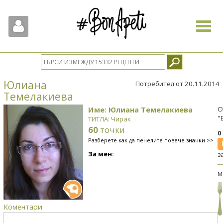
Toggle
navigat
Юлиана
Потребител от 20.11.2014
Темелакиева
Име: Юлиана Темелакиева
О
"
ТИТЛА: Чирак
60
точки
0
Разберете как да печелите повече значки >>
За мен:
з
М
Коментари