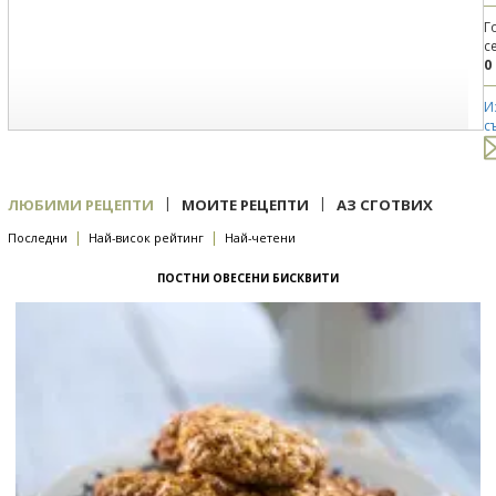
Г
с
0
И
с
|
|
ЛЮБИМИ РЕЦЕПТИ
МОИТЕ РЕЦЕПТИ
АЗ СГОТВИХ
|
|
Последни
Най-висок рейтинг
Най-четени
ПОСТНИ ОВЕСЕНИ БИСКВИТИ