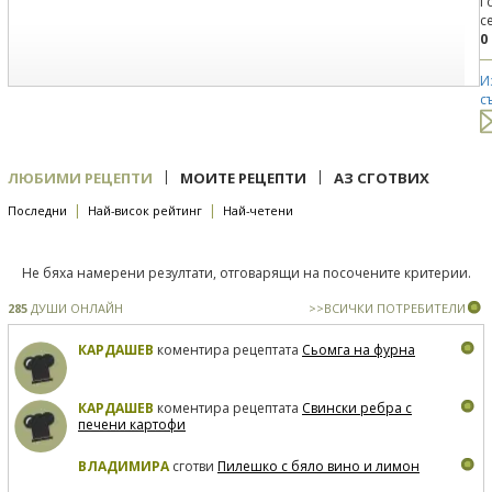
Г
с
0
И
с
|
|
ЛЮБИМИ РЕЦЕПТИ
МОИТЕ РЕЦЕПТИ
АЗ СГОТВИХ
|
|
Последни
Най-висок рейтинг
Най-четени
Не бяха намерени резултати, отговарящи на посочените критерии.
285
ДУШИ ОНЛАЙН
>>ВСИЧКИ ПОТРЕБИТЕЛИ
КАРДАШЕВ
коментира рецептата
Сьомга на фурна
КАРДАШЕВ
коментира рецептата
Свински ребра с
печени картофи
ВЛАДИМИРА
сготви
Пилешко с бяло вино и лимон