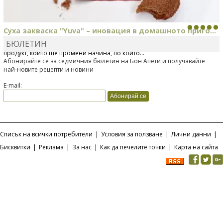
Суха закваска "Yuva" – иновация в домашното приго...
БЮЛЕТИН
Отскоро Лесафр България стартира предлагането на изцяло нов
продукт, който ще промени начина, по който...
Абонирайте се за седмичния бюлетин на Бон Апети и получавайте
най-новите рецепти и новини
E-mail:
Списък на всички потребители
|
Условия за ползване
|
Лични данни
|
Бисквитки
|
Реклама
|
За нас
|
Как да печелите точки
|
Карта на сайта