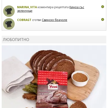
MARINA_VITA
коментира рецептата
Киноа със
зеленчуци
COBRAGT
сготви
Свинско брачоле
EVTEDI
сготви
Печени свински ребра
ЛЮБОПИТНО
DANKOLOVA
сготви
Фокача със синьо сирене, лук и
орехи