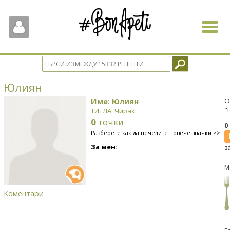
Toggle
navigat
Юлиян
Име: Юлиян
О
"
ТИТЛА: Чирак
0
точки
0
Разберете как да печелите повече значки >>
За мен:
з
М
Коментари