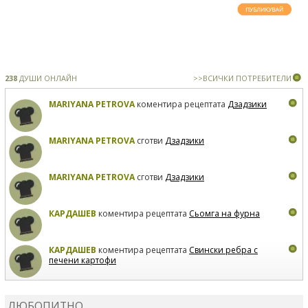
238
ДУШИ ОНЛАЙН
>>ВСИЧКИ ПОТРЕБИТЕЛИ
MARIYANA PETROVA
коментира рецептата
Дзадзики
MARIYANA PETROVA
сготви
Дзадзики
MARIYANA PETROVA
сготви
Дзадзики
КАРДАШЕВ
коментира рецептата
Сьомга на фурна
КАРДАШЕВ
коментира рецептата
Свински ребра с
печени картофи
ВЛАДИМИРА
сготви
Пилешко с бяло вино и лимон
ЛЮБОПИТНО