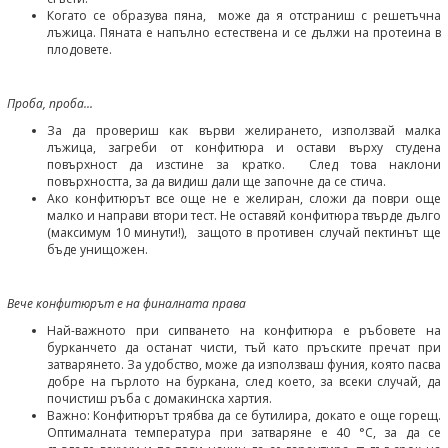
Когато се образува пяна, може да я отстраниш с решетъчна
лъжица. Пяната е напълно естествена и се дължи на протеина в
плодовете.
Проба, проба...
За да провериш как върви желирането, използвай малка
лъжица, загреби от конфитюра и остави върху студена
повърхност да изстине за кратко. След това наклони
повърхността, за да видиш дали ще започне да се стича.
Ако конфитюрът все още не е желиран, сложи да поври още
малко и направи втори тест. Не оставяй конфитюра твърде дълго
(максимум 10 минути!), защото в противен случай пектинът ще
бъде унищожен.
Вече конфитюрът е на финалната права
Най-важното при сипването на конфитюра е ръбовете на
бурканчето да останат чисти, тъй като пръските пречат при
затварянето. За удобство, може да използваш фуния, която пасва
добре на гърлото на буркана, след което, за всеки случай, да
почистиш ръба с домакинска хартия.
Важно: Конфитюрът трябва да се бутилира, докато е още горещ.
Оптималната температура при затваряне е 40 °C, за да се