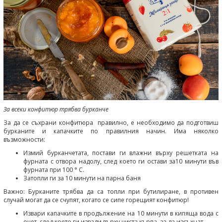
За всеки конфитюр трябва бурканче
За да се съхрани конфитюра правилно, е необходимо да подготвиш
бурканите и капачките по правилния начин. Има няколко
възможности:
Измий бурканчетата, постави ги влажни върху решетката на
фурната с отвора надолу, след което ги остави за10 минути във
фурната при 100 ° C.
Затопли ги за 10 минути на парна баня
Важно: Бурканите трябва да са топли при бутилиране, в противен
случай могат да се счупят, когато се сипе горещият конфитюр!
Извари капачките в продължение на 10 минути в кипяща вода с
оцет, след което ги извади върху чиста кърпа, за да изсъхнат.