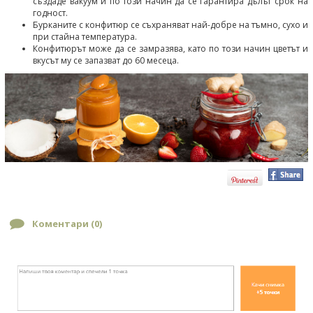
създаде вакуум и по този начин да се гарантира дълъг срок на
годност.
Бурканите с конфитюр се съхраняват най-добре на тъмно, сухо и
при стайна температура.
Конфитюрът може да се замразява, като по този начин цветът и
вкусът му се запазват до 60 месеца.
Коментари (
0
)