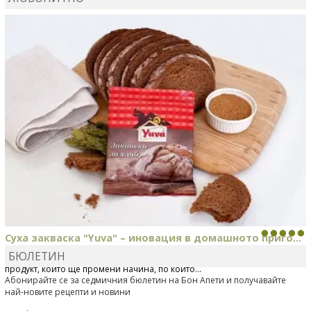
MARINA_VITA
коментира рецептата
Киноа със
зеленчуци
Суха закваска "Yuva" – иновация в домашното приго...
БЮЛЕТИН
Отскоро Лесафр България стартира предлагането на изцяло нов
продукт, който ще промени начина, по който...
Абонирайте се за седмичния бюлетин на Бон Апети и получавайте
най-новите рецепти и новини