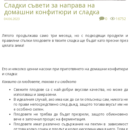
Сладки съвети за направа на
домашни конфитюри и сладка
0
16752
04.06.2023
Лятото продължава само три месеца, но с подходящи продукти и
правилни стъпки плодовете в твоите сладка ще бъдат като пресни през
цялата зима!
Ето и няколко ценни насоки при приготвянето на домашни конфитюри
и сладка:
Каквито са плодовете, такова е и сладкото
Свежите плодове са с най-добри вкусови качества, но може да
използваш и замразени.
В идеалния случай, ако има как да си ги откъснеш сам, никога не
го прави непосредствено след дъжд, защото тогава вкусът им не
е особено силен.
Плодовете не трябва да бъдат презрели, защото обикновено
вече е започнал процес на ферментация.
Плодовете имат различно съдържание на пектин в зависимост
от това колко сочен е плодът и колко киселина има в него. Това е