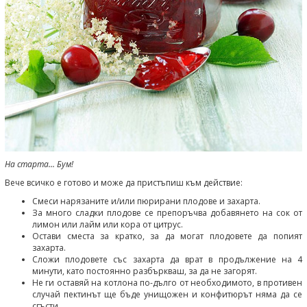
На старта... Бум!
Вече всичко е готово и може да пристъпиш към действие:
Смеси нарязаните и/или пюрирани плодове и захарта.
За много сладки плодове се препоръчва добавянето на сок от
лимон или лайм или кора от цитрус.
Остави сместа за кратко, за да могат плодовете да попият
захарта.
Сложи плодовете със захарта да врат в продължение на 4
минути, като постоянно разбъркваш, за да не загорят.
Не ги оставяй на котлона по-дълго от необходимото, в противен
случай пектинът ще бъде унищожен и конфитюрът няма да се
сгъсти.