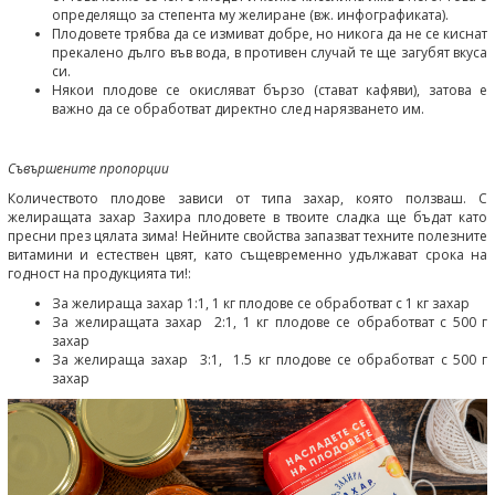
определящо за степента му желиране (вж. инфографиката).
Плодовете трябва да се измиват добре, но никога да не се киснат
прекалено дълго във вода, в противен случай те ще загубят вкуса
си.
Някои плодове се окисляват бързо (стават кафяви), затова е
важно да се обработват директно след нарязването им.
Съвършените пропорции
Количеството плодове зависи от типа захар, която ползваш. С
желиращата захар Захира плодовете в твоите сладка ще бъдат като
пресни през цялата зима! Нейните свойства запазват техните полезните
витамини и естествен цвят, като същевременно удължават срока на
годност на продукцията ти!:
За желираща захар 1:1, 1 кг плодове се обработват с 1 кг захар
За желиращата захар 2:1, 1 кг плодове се обработват с 500 г
захар
За желираща захар 3:1, 1.5 кг плодове се обработват с 500 г
захар