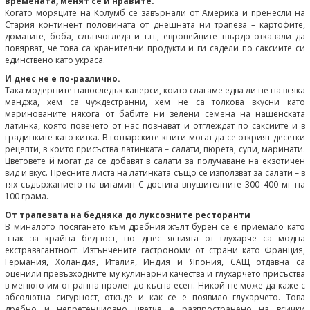
времената, менят се и нравите.
Когато моряците на Колумб се завърнали от Америка и пренесли на
Стария континент половината от днешната ни трапеза – картофите,
доматите, боба, слънчогледа и т.н., европейците твърдо отказали да
повярват, че това са хранителни продукти и ги садели по саксиите си
единствено като украса.
И днес не е по-различно.
Така модерните напоследък каперси, които слагаме едва ли не на всяка
манджа, хем са чуждестранни, хем не са толкова вкусни като
маринованите някога от бабите ни зелени семена на нашенската
латинка, която повечето от нас познават и отглеждат по саксиите и в
градинките като китка. В готварските книги могат да се открият десетки
рецепти, в които присъства латинката – салати, пюрета, супи, маринати.
Цветовете й могат да се добавят в салати за получаване на екзотичен
вид и вкус. Пресните листа на латинката също се използват за салати – в
тях съдържанието на витамин С достига внушителните 300–400 мг на
100 грама.
От трапезата на бедняка до луксозните ресторанти
В миналото посягането към дребния жълт бурен се е приемало като
знак за крайна бедност, но днес ястията от глухарче са модна
екстравагантност. Изтънчените гастрономи от страни като Франция,
Германия, Холандия, Италия, Индия и Япония, САЩ отдавна са
оценили превъзходните му кулинарни качества и глухарчето присъства
в менюто им от ранна пролет до късна есен. Никой не може да каже с
абсолютна сигурност, откъде и как се е появило глухарчето. Това
дребно и непретенциозно цветче е разпространено на всички