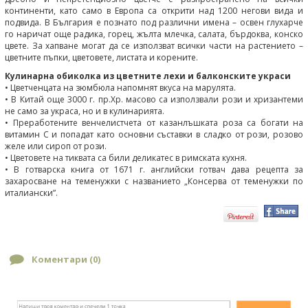
континенти, като само в Европа са открити над 1200 негови вида и
подвида. В България е познато под различни имена – освен глухарче
го наричат още радика, горец, жълта млечка, салата, бърдоква, конско
цвете. За хапване могат да се използват всички части на растението –
цветните пъпки, цветовете, листата и корените.
Кулинарна обиколка из цветните лехи и балконските украси
• Цветченцата на зюмбюла напомнят вкуса на марулята.
• В Китай още 3000 г. пр.Хр. масово са използвали рози и хризантеми
не само за украса, но и в кулинарията.
• Преработените венчелистчета от казанлъшката роза са богати на
витамин С и попадат като основни съставки в сладко от рози, розово
желе или сироп от рози.
• Цветовете на тиквата са били деликатес в римската кухня.
• В готварска книга от 1671 г. английски готвач дава рецепта за
захаросване на теменужки с названието „Консерва от теменужки по
италиански”.
Коментари (
0
)