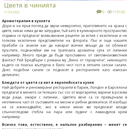
Цветя в чинията
0
113103
11.04.2022
Ароматерапия в кухнята
Дори и на пръв поглед да звучи невероятно, приготвянето на храна с
цветя, никак няма да ви затрудни, тъй като в кулинарното пространство
отдавна се предлагат всевъзможни рецепти за ястия с екзотични и не
толкова екзотични представители на флората. Пък и още нашите
прабаби са знаели как да накарат всички вкъщи да си оближат
пръстите, поднасяйки им на трапезата ароматна супа от латинки
например. Много преди да бъде прославено от световноизвестния
фантаст Рей Бредбъри с романа му „Вино от глухарчета“, никнещото
където си поиска жълтурче е било чест гост в летните селски салати.
Днес подобни салати се поднасят в ресторантите като изискан
деликатес.
Блюдата от цветя са хит в европейската кухня
Най-добрите и реномирани ресторанти в Париж, Лондон и Барселона
предлагат в менюто си телешко със сос от маргаритки, варени в розова
вода раци, омари с латинки... Цветята вече са се превърнали в
неотменна част от съставките на месни и рибни деликатеси. И изобщо
не се изненадвайте, ако в някое меню ви предложат млади
слънчогледови стебла на пара или пудинг с лавандулов крем
например.
Всичко това, естествено, е напълно разбираемо – менят се