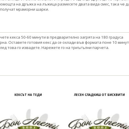
помощта на дръжка на лъжица размесете двата вида смес, така че д
 получат мраморни шарки.
чете кекса 50-60 минути в предварително загрята на 180 градуса
рна. Оставете готовия кекс да се охлади във формата поне 10 мину
след това го извадете. Нарежете го на триъгълни парчета.
КЕКСЪТ НА ТЕДИ
ЛЕСЕН СЛАДКИШ ОТ БИСКВИТИ