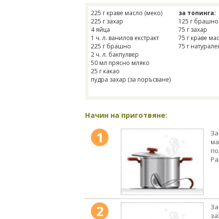
225 г краве масло (меко)
за топинга:
225 г захар
125 г брашно
4 яйца
75 г захар
1 ч. л. ванилов екстракт
75 г краве ма
225 г брашно
75 г натурал
2 ч. л. бакпулвер
50 мл прясно мляко
25 г какао
пудра захар (за поръсване)
Начин на приготвяне:
1
За
ма
по
Ра
2
За
за