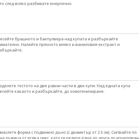
то след всяко разбивате енергично.
есейте брашното и бакпулвера над купата и разбъркайте
имателно. Налейте прясното мляко и ваниловия екстракт и
збъркайте.
зделете тестото на две равни части в две купи. Над едната купа
есейте какаото и разбъркайте, до хомогенизиране.
маслете форма с подвижно дъно (с диаметър от 23 см). Сипвайте по
на лъжица от всяка смес, като ги редите една до друга до изчерпван