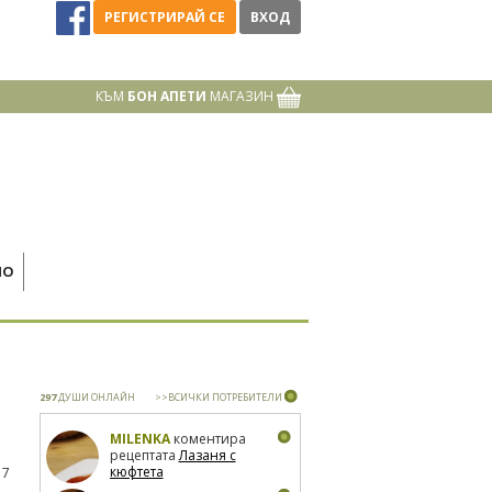
РЕГИСТРИРАЙ СЕ
ВХОД
КЪМ
БОН АПЕТИ
МАГАЗИН
НО
297
ДУШИ ОНЛАЙН
>>ВСИЧКИ ПОТРЕБИТЕЛИ
MILENKA
коментира
рецептата
Лазаня с
кюфтета
17