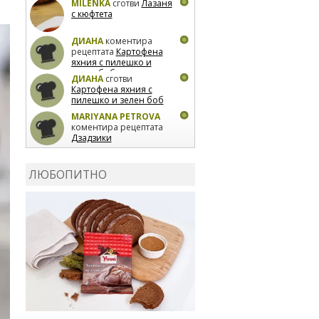
MILENKA
сготви
Лазаня
с кюфтета
ДИАНА
коментира
рецептата
Картофена
яхния с пилешко и
зелен боб
ДИАНА
сготви
Картофена яхния с
пилешко и зелен боб
MARIYANA PETROVA
коментира рецептата
Дзадзики
MARIYANA PETROVA
сготви
Дзадзики
ЛЮБОПИТНО
MARIYANA PETROVA
сготви
Дзадзики