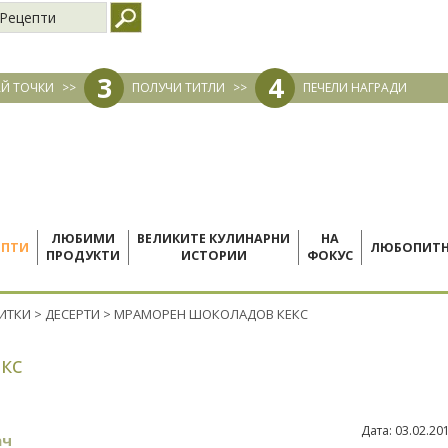
Рецепти
3
4
Й ТОЧКИ
>>
ПОЛУЧИ ТИТЛИ
>>
ПЕЧЕЛИ НАГРАДИ
ЛЮБИМИ
ВЕЛИКИТЕ КУЛИНАРНИ
НА
ЕПТИ
ЛЮБОПИТ
ПРОДУКТИ
ИСТОРИИ
ФОКУС
ПИТКИ
>
ДЕСЕРТИ
>
МРАМОРЕН ШОКОЛАДОВ КЕКС
кс
Дата:
03.02.20
ач