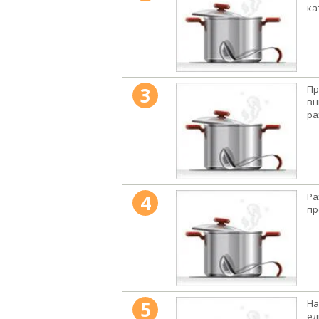
ка
3
Пр
вн
ра
4
Ра
пр
5
На
ед