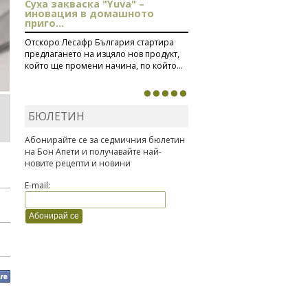
Суха закваска "Yuva" –
иновация в домашното
приго...
Отскоро Лесафр България стартира
предлагането на изцяло нов продукт,
който ще промени начина, по който...
БЮЛЕТИН
Абонирайте се за седмичния бюлетин
на Бон Апети и получавайте най-
новите рецепти и новини
E-mail: