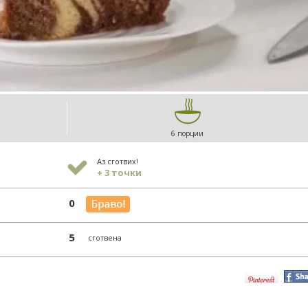
6 порции
Аз сготвих!
+ 3 точки
0
5
сготвена