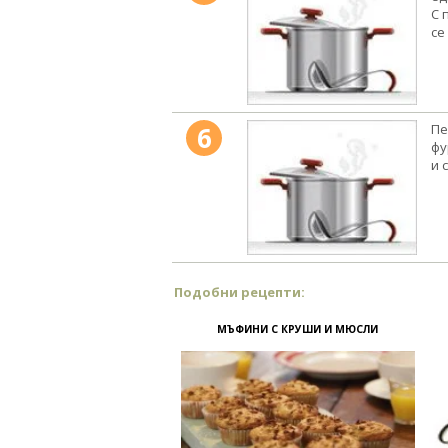
С 
се
6
Пе
фу
и 
Подобни рецепти:
МЪФИНИ С КРУШИ И МЮСЛИ