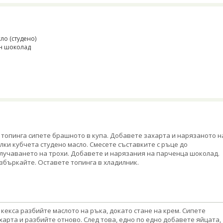
сло (студено)
ен шоколад
 топинга сипете брашното в купа. Добавете захарта и нарязаното н
лки кубчета студено масло. Смесете съставките с ръце до
лучаването на трохи. Добавете и нарязания на парченца шоколад.
збъркайте. Оставете топинга в хладилник.
 кекса разбийте маслото на ръка, докато стане на крем. Сипете
харта и разбийте отново. След това, едно по едно добавете яйцата,