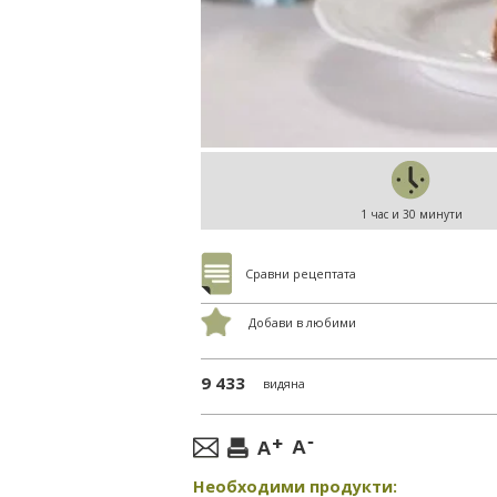
1 час и 30 минути
Сравни рецептата
Добави в любими
9 433
видяна
Необходими продукти: