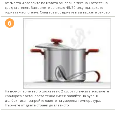
от сместа и разлейте по цялата основа на тигана. Гответе на
средна степен. Запържете за около 45/50 секунди, докато
горната част стегне. След това обърнете и запържете отново.
6
На всяко парче тесто сложете по 2 с.л. от плънката, намажете
краищата с останалата течна смес и завийте на руло. В
дълбок тиган, загрейте олиото на умерена температура.
Пържете от двете страни до златисто.