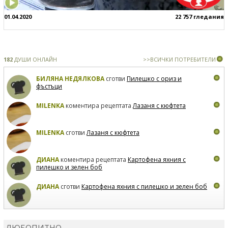
01.04.2020
22 757 гледания
182
ДУШИ ОНЛАЙН
>>ВСИЧКИ ПОТРЕБИТЕЛИ
БИЛЯНА НЕДЯЛКОВА
сготви
Пилешко с ориз и
фъстъци
MILENKA
коментира рецептата
Лазаня с кюфтета
MILENKA
сготви
Лазаня с кюфтета
ДИАНА
коментира рецептата
Картофена яхния с
пилешко и зелен боб
ДИАНА
сготви
Картофена яхния с пилешко и зелен боб
MARIYANA PETROVA
коментира рецептата
Дзадзики