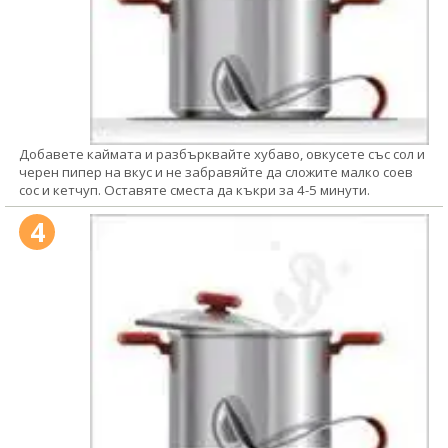
Добавете каймата и разбърквайте хубаво, овкусете със сол и
черен пипер на вкус и не забравяйте да сложите малко соев
сос и кетчуп. Оставяте сместа да къкри за 4-5 минути.
4