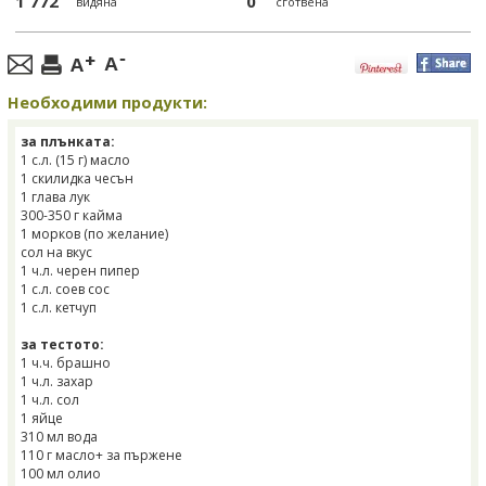
1 772
0
видяна
сготвена
Необходими продукти:
за плънката:
1 с.л. (15 г) масло
1 скилидка чесън
1 глава лук
300-350 г кайма
1 морков (по желание)
сол на вкус
1 ч.л. черен пипер
1 с.л. соев сос
1 с.л. кетчуп
за тестото:
1 ч.ч. брашно
1 ч.л. захар
1 ч.л. сол
1 яйце
310 мл вода
110 г масло+ за пържене
100 мл олио