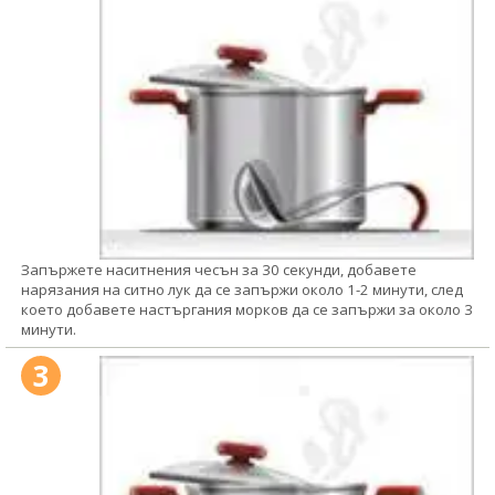
Запържете наситнения чесън за 30 секунди, добавете
нарязания на ситно лук да се запържи около 1-2 минути, след
което добавете настъргания морков да се запържи за около 3
минути.
3