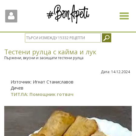
Toggle
navigat
Тестени рулца с кайма и лук
Пържени, вкусни и засищати тестени рулца
Дата:
14.12.2024
Източник:
Игнат Станиславов
Дичев
ТИТЛА: Помощник готвач