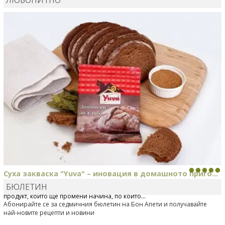
ЛЮБОПИТНО
MARIYANA PETROVA
сготви
Дзадзики
Суха закваска "Yuva" – иновация в домашното приго...
БЮЛЕТИН
Отскоро Лесафр България стартира предлагането на изцяло нов
продукт, който ще промени начина, по който...
Абонирайте се за седмичния бюлетин на Бон Апети и получавайте
най-новите рецепти и новини