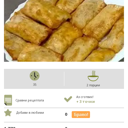
35
2 порции
Аз сготвих!
Сравни рецептата
+ 3 точки
Добави в любими
0