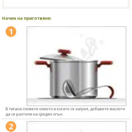
Начин на приготвяне:
1
В тигана сложете олиото и когато се загрее, добавете маслото
да се разтопи на среден огън.
2