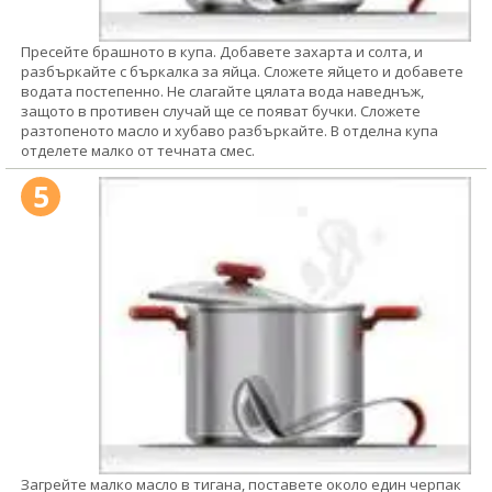
Пресейте брашното в купа. Добавете захарта и солта, и
разбъркайте с бъркалка за яйца. Сложете яйцето и добавете
водата постепенно. Не слагайте цялата вода наведнъж,
защото в противен случай ще се появат бучки. Сложете
разтопеното масло и хубаво разбъркайте. В отделна купа
отделете малко от течната смес.
5
Загрейте малко масло в тигана, поставете около един черпак