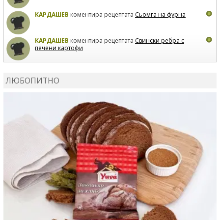
КАРДАШЕВ
коментира рецептата
Сьомга на фурна
КАРДАШЕВ
коментира рецептата
Свински ребра с
печени картофи
ВЛАДИМИРА
сготви
Пилешко с бяло вино и лимон
ЛЮБОПИТНО
MARINA_VITA
коментира рецептата
Киноа със
зеленчуци