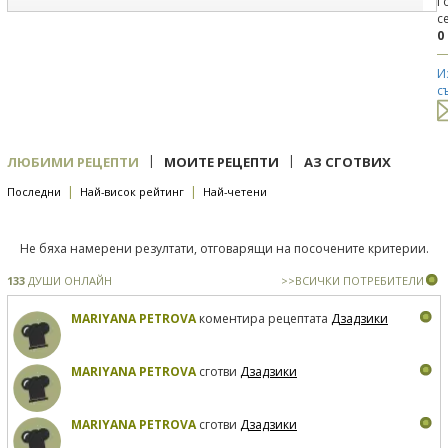
Г
с
0
И
с
|
|
ЛЮБИМИ РЕЦЕПТИ
МОИТЕ РЕЦЕПТИ
АЗ СГОТВИХ
|
|
Последни
Най-висок рейтинг
Най-четени
Не бяха намерени резултати, отговарящи на посочените критерии.
133
ДУШИ ОНЛАЙН
>>ВСИЧКИ ПОТРЕБИТЕЛИ
MARIYANA PETROVA
коментира рецептата
Дзадзики
MARIYANA PETROVA
сготви
Дзадзики
MARIYANA PETROVA
сготви
Дзадзики