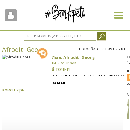
Toggle
navigat
Afroditi Georg
Потребител от 09.02.2017
Име: Afroditi Georg
О
"
ТИТЛА: Чирак
6
точки
0
Разберете как да печелите повече значки >>
За мен:
з
Коментари
М