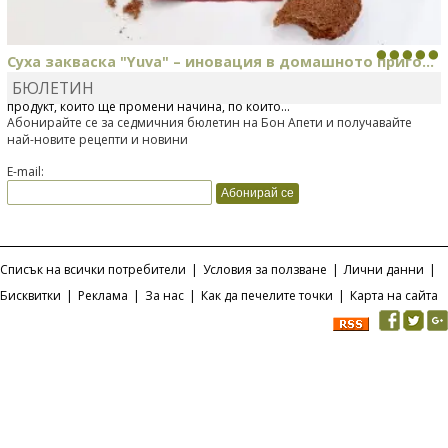
Суха закваска "Yuva" – иновация в домашното приго...
БЮЛЕТИН
Отскоро Лесафр България стартира предлагането на изцяло нов
продукт, който ще промени начина, по който...
Абонирайте се за седмичния бюлетин на Бон Апети и получавайте
най-новите рецепти и новини
E-mail:
Списък на всички потребители
|
Условия за ползване
|
Лични данни
|
Бисквитки
|
Реклама
|
За нас
|
Как да печелите точки
|
Карта на сайта