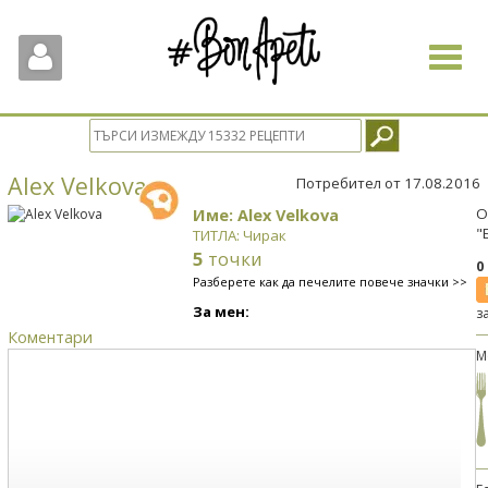
Toggle
navigat
Alex Velkova
Потребител от 17.08.2016
Име: Alex Velkova
О
"
ТИТЛА: Чирак
5
точки
0
Разберете как да печелите повече значки >>
За мен:
з
Коментари
М