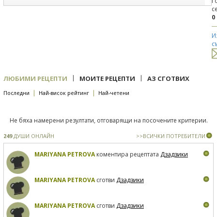
Г
с
0
И
с
|
|
ЛЮБИМИ РЕЦЕПТИ
МОИТЕ РЕЦЕПТИ
АЗ СГОТВИХ
|
|
Последни
Най-висок рейтинг
Най-четени
Не бяха намерени резултати, отговарящи на посочените критерии.
249
ДУШИ ОНЛАЙН
>>ВСИЧКИ ПОТРЕБИТЕЛИ
MARIYANA PETROVA
коментира рецептата
Дзадзики
MARIYANA PETROVA
сготви
Дзадзики
MARIYANA PETROVA
сготви
Дзадзики