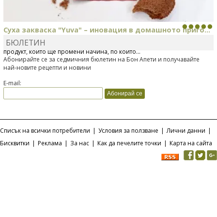
Суха закваска "Yuva" – иновация в домашното приго...
БЮЛЕТИН
Отскоро Лесафр България стартира предлагането на изцяло нов
продукт, който ще промени начина, по който...
Абонирайте се за седмичния бюлетин на Бон Апети и получавайте
най-новите рецепти и новини
E-mail:
Списък на всички потребители
|
Условия за ползване
|
Лични данни
|
Бисквитки
|
Реклама
|
За нас
|
Как да печелите точки
|
Карта на сайта