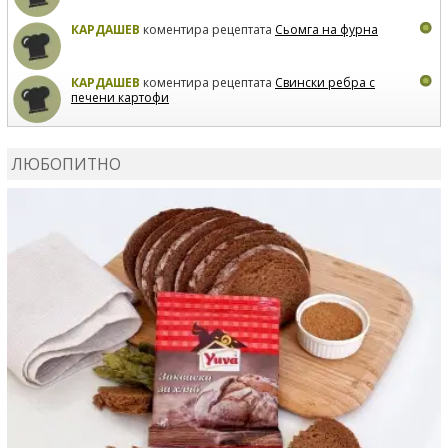
КАРДАШЕВ
коментира рецептата
Сьомга на фурна
КАРДАШЕВ
коментира рецептата
Свински ребра с
печени картофи
ВЛАДИМИРА
сготви
Пилешко с бяло вино и лимон
ЛЮБОПИТНО
MARINA_VITA
коментира рецептата
Киноа със
зеленчуци