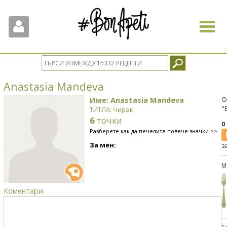
Toggle
navigat
Anastasia Mandeva
Име: Anastasia Mandeva
О
"
ТИТЛА: Чирак
6
точки
0
Разберете как да печелите повече значки >>
За мен:
з
М
Коментари