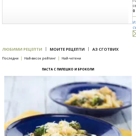
Г
с
0
И
с
|
|
ЛЮБИМИ РЕЦЕПТИ
МОИТЕ РЕЦЕПТИ
АЗ СГОТВИХ
|
|
Последни
Най-висок рейтинг
Най-четени
ПАСТА С ПИЛЕШКО И БРОКОЛИ