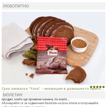
ЛЮБОПИТНО
MARINA_VITA
коментира рецептата
Киноа със
зеленчуци
Суха закваска "Yuva" – иновация в домашното приго...
БЮЛЕТИН
Отскоро Лесафр България стартира предлагането на изцяло нов
продукт, който ще промени начина, по който...
Абонирайте се за седмичния бюлетин на Бон Апети и получавайте