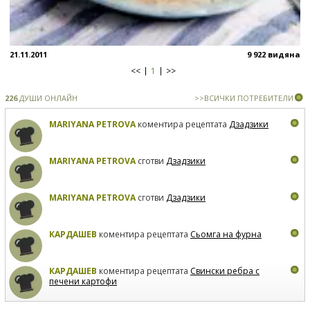
21.11.2011
9 922 видяна
<<
1
>>
226
ДУШИ ОНЛАЙН
>>ВСИЧКИ ПОТРЕБИТЕЛИ
MARIYANA PETROVA
коментира рецептата
Дзадзики
MARIYANA PETROVA
сготви
Дзадзики
MARIYANA PETROVA
сготви
Дзадзики
КАРДАШЕВ
коментира рецептата
Сьомга на фурна
КАРДАШЕВ
коментира рецептата
Свински ребра с
печени картофи
ВЛАДИМИРА
сготви
Пилешко с бяло вино и лимон