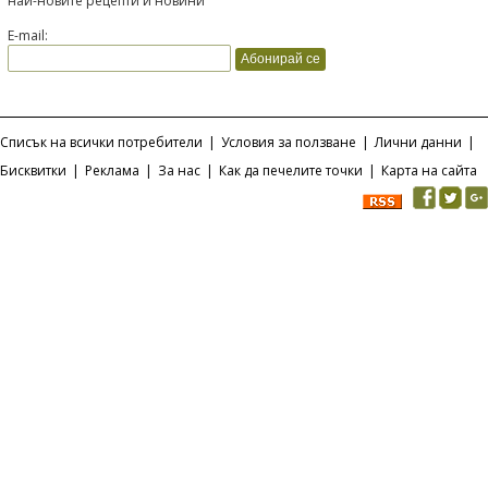
най-новите рецепти и новини
E-mail:
Списък на всички потребители
|
Условия за ползване
|
Лични данни
|
Бисквитки
|
Реклама
|
За нас
|
Как да печелите точки
|
Карта на сайта