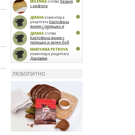
MILENKA
сготви
Лазаня
с кюфтета
ДИАНА
коментира
рецептата
Картофена
яхния с пилешко и
зелен боб
ДИАНА
сготви
Картофена яхния с
пилешко и зелен боб
MARIYANA PETROVA
коментира рецептата
Дзадзики
MARIYANA PETROVA
сготви
Дзадзики
ЛЮБОПИТНО
MARIYANA PETROVA
сготви
Дзадзики