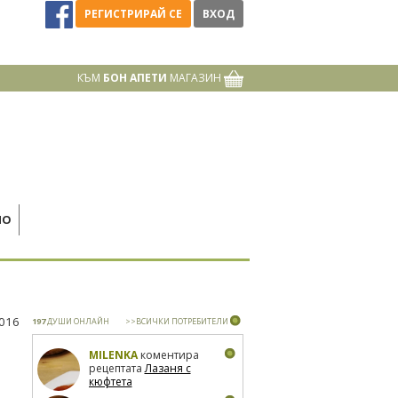
РЕГИСТРИРАЙ СЕ
ВХОД
КЪМ
БОН АПЕТИ
МАГАЗИН
НО
2016
197
ДУШИ ОНЛАЙН
>>ВСИЧКИ ПОТРЕБИТЕЛИ
MILENKA
коментира
рецептата
Лазаня с
кюфтета