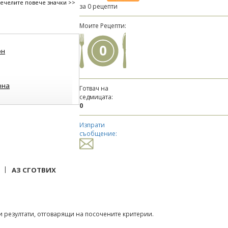
печелите повече значки >>
за 0 рецепти
Моите Рецепти:
0
он
рна
Готвач на
седмицата:
0
Изпрати
съобщение:
|
АЗ СГОТВИХ
 резултати, отговарящи на посочените критерии.