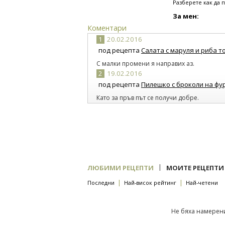
Разберете как да 
За мен:
Коментари
1
20.02.2016
под рецепта
Салата с маруля и риба т
С малки промени я направих аз.
2
19.02.2016
под рецепта
Пилешко с броколи на фу
Като за пръв път се получи добре.
|
ЛЮБИМИ РЕЦЕПТИ
МОИТЕ РЕЦЕПТИ
|
|
Последни
Най-висок рейтинг
Най-четени
Не бяха намерени