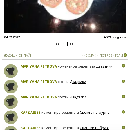
04.02.2017
4 728 видяна
<<
1
>>
160
ДУШИ ОНЛАЙН
>>ВСИЧКИ ПОТРЕБИТЕЛИ
MARIYANA PETROVA
коментира рецептата
Дзадзики
MARIYANA PETROVA
сготви
Дзадзики
MARIYANA PETROVA
сготви
Дзадзики
КАРДАШЕВ
коментира рецептата
Сьомга на фурна
КАРДАШЕВ
коментира рецептата
Свински ребра с