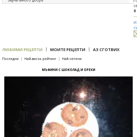
Звучи много добре
Г
с
0
И
с
|
|
ЛЮБИМИ РЕЦЕПТИ
МОИТЕ РЕЦЕПТИ
АЗ СГОТВИХ
|
|
Последни
Най-висок рейтинг
Най-четени
МЪФИНИ С ШОКОЛАД И ОРЕХИ