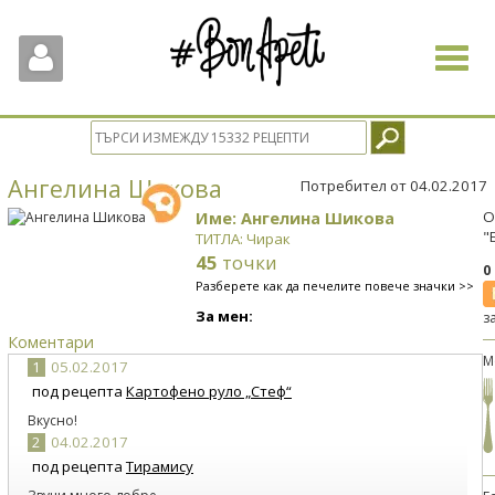
Toggle
navigat
Ангелина Шикова
Потребител от 04.02.2017
Име: Ангелина Шикова
О
"
ТИТЛА: Чирак
45
точки
0
Разберете как да печелите повече значки >>
За мен:
з
Коментари
М
1
05.02.2017
под рецепта
Картофено руло „Стеф“
Вкусно!
2
04.02.2017
под рецепта
Тирамису