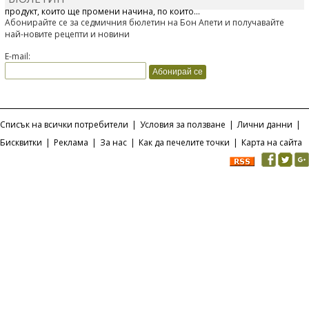
продукт, който ще промени начина, по който...
Абонирайте се за седмичния бюлетин на Бон Апети и получавайте
най-новите рецепти и новини
E-mail:
Списък на всички потребители
|
Условия за ползване
|
Лични данни
|
Бисквитки
|
Реклама
|
За нас
|
Как да печелите точки
|
Карта на сайта