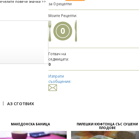
печелите повече значки >>
за 0 рецепти
Моите Рецепти:
0
Готвач на
седмицата:
0
Изпрати
съобщение:
|
АЗ СГОТВИХ
МАКЕДОНСКА БАНИЦА
ПИЛЕШКИ КЮФТЕНЦА СЪС СУШЕНИ
ПЛОДОВЕ