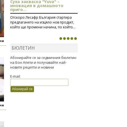
Суха закваска "Yuva" –
иновация в домашното
приго...
Отскоро Лесафр България стартира
предлагането на изцяло нов продукт,
който ще промени начина, по който...
яна
БЮЛЕТИН
Абонирайте се за седмичния бюлетин
на Бон Апети и получавайте най-
новите рецепти и новини
E-mail:
яна