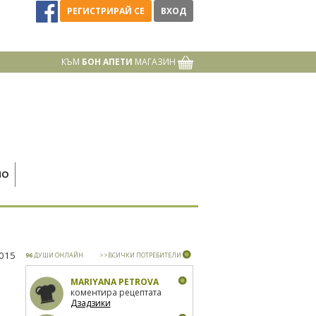
РЕГИСТРИРАЙ СЕ
ВХОД
КЪМ
БОН АПЕТИ
МАГАЗИН
НО
2015
96
ДУШИ ОНЛАЙН
>>ВСИЧКИ ПОТРЕБИТЕЛИ
MARIYANA PETROVA
коментира рецептата
Дзадзики