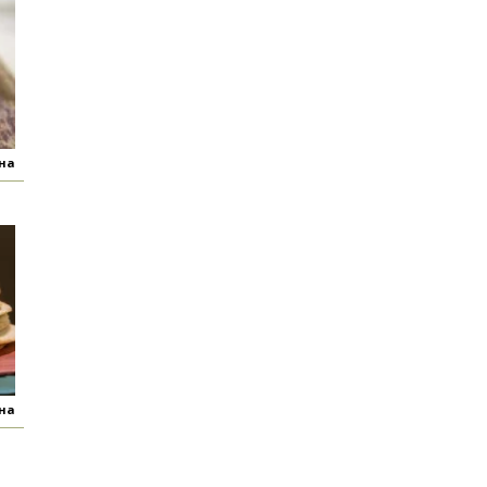
яна
яна