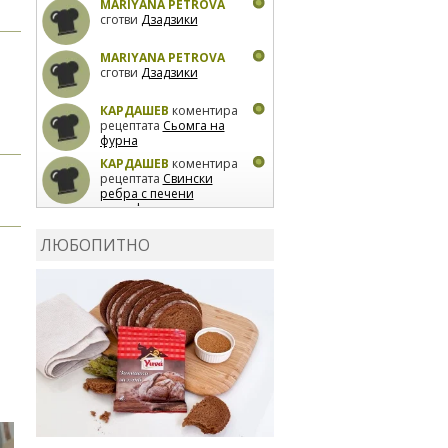
MARIYANA PETROVA
сготви
Дзадзики
MARIYANA PETROVA
сготви
Дзадзики
КАРДАШЕВ
коментира
рецептата
Сьомга на
фурна
КАРДАШЕВ
коментира
рецептата
Свински
ребра с печени
картофи
ВЛАДИМИРА
сготви
Пилешко с бяло вино и
ЛЮБОПИТНО
лимон
MARINA_VITA
коментира рецептата
Киноа със зеленчуци