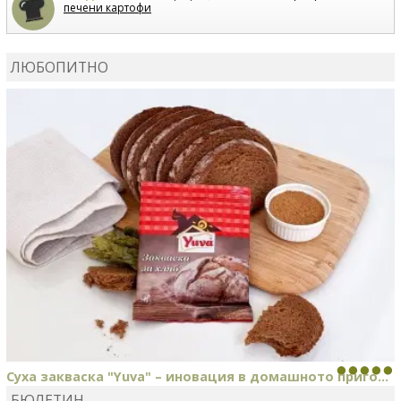
печени картофи
ВЛАДИМИРА
сготви
Пилешко с бяло вино и лимон
ЛЮБОПИТНО
MARINA_VITA
коментира рецептата
Киноа със
зеленчуци
Суха закваска "Yuva" – иновация в домашното приго...
БЮЛЕТИН