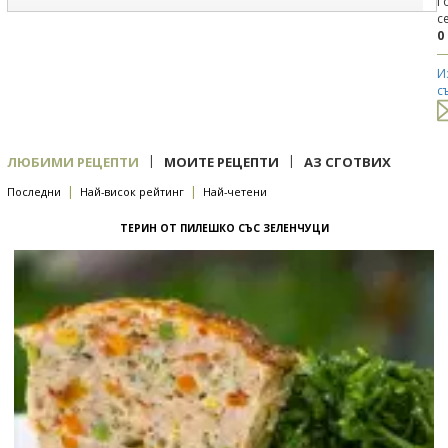
Г
с
0
И
с
|
|
ЛЮБИМИ РЕЦЕПТИ
МОИТЕ РЕЦЕПТИ
АЗ СГОТВИХ
|
|
Последни
Най-висок рейтинг
Най-четени
ТЕРИН ОТ ПИЛЕШКО СЪС ЗЕЛЕНЧУЦИ