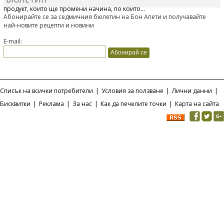
Отскоро Лесафр България стартира предлагането на изцяло нов
продукт, който ще промени начина, по който...
Абонирайте се за седмичния бюлетин на Бон Апети и получавайте
най-новите рецепти и новини
E-mail:
Списък на всички потребители
|
Условия за ползване
|
Лични данни
|
Бисквитки
|
Реклама
|
За нас
|
Как да печелите точки
|
Карта на сайта