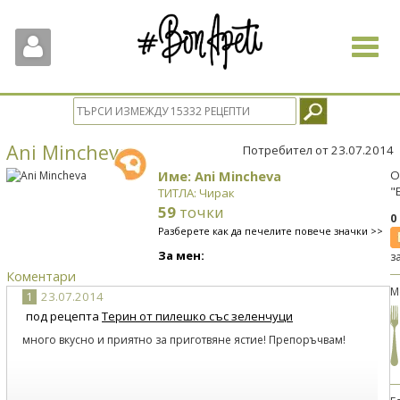
Toggle
navigat
Ani Mincheva
Потребител от 23.07.2014
Име: Ani Mincheva
О
"
ТИТЛА: Чирак
59
точки
0
Разберете как да печелите повече значки >>
За мен:
з
Коментари
М
1
23.07.2014
под рецепта
Терин от пилешко със зеленчуци
много вкусно и приятно за приготвяне ястие! Препоръчвам!