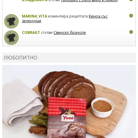
MARINA_VITA
коментира рецептата
Киноа със
зеленчуци
COBRAGT
сготви
Свинско брачоле
EVTEDI
сготви
Печени свински ребра
ЛЮБОПИТНО
DANKOLOVA
сготви
Фокача със синьо сирене, лук и
орехи