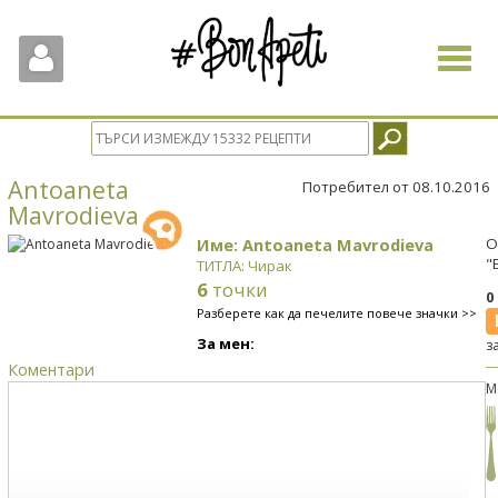
Toggle
navigat
Antoaneta
Потребител от 08.10.2016
Mavrodieva
Име: Antoaneta Mavrodieva
О
"
ТИТЛА: Чирак
6
точки
0
Разберете как да печелите повече значки >>
За мен:
з
Коментари
М