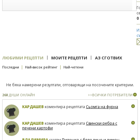
Г
с
0
И
с
|
|
ЛЮБИМИ РЕЦЕПТИ
МОИТЕ РЕЦЕПТИ
АЗ СГОТВИХ
|
|
Последни
Най-висок рейтинг
Най-четени
Не бяха намерени резултати, отговарящи на посочените критерии.
268
ДУШИ ОНЛАЙН
>>ВСИЧКИ ПОТРЕБИТЕЛИ
КАРДАШЕВ
коментира рецептата
Сьомга на фурна
КАРДАШЕВ
коментира рецептата
Свински ребра с
печени картофи
ВЛАДИМИРА
сготви
Пилешко с бяло вино и лимон