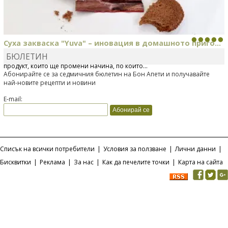
Суха закваска "Yuva" – иновация в домашното приго...
БЮЛЕТИН
Отскоро Лесафр България стартира предлагането на изцяло нов
продукт, който ще промени начина, по който...
Абонирайте се за седмичния бюлетин на Бон Апети и получавайте
най-новите рецепти и новини
E-mail:
Списък на всички потребители
|
Условия за ползване
|
Лични данни
|
Бисквитки
|
Реклама
|
За нас
|
Как да печелите точки
|
Карта на сайта