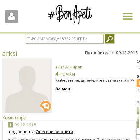
Toggle
navigat
arksi
Потребител от 09.12.2015
О
ТИТЛА: Чирак
"
4
точки
0
Разберете как да печелите повече значки >>
За мен:
з
М
Коментари
1
09.12.2015
под рецепта
Овесени бисквити
Изключително лесни и много вкусни бисквити. Търпят вариации