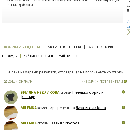
Г
откъм добавки.
с
0
И
с
|
|
ЛЮБИМИ РЕЦЕПТИ
МОИТЕ РЕЦЕПТИ
АЗ СГОТВИХ
|
|
Последни
Най-висок рейтинг
Най-четени
Не бяха намерени резултати, отговарящи на посочените критерии.
122
ДУШИ ОНЛАЙН
>>ВСИЧКИ ПОТРЕБИТЕЛИ
БИЛЯНА НЕДЯЛКОВА
сготви
Пилешко с ориз и
фъстъци
MILENKA
коментира рецептата
Лазаня с кюфтета
MILENKA
сготви
Лазаня с кюфтета