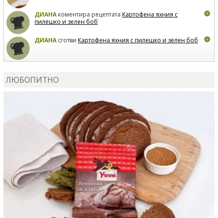
ДИАНА
коментира рецептата
Картофена яхния с
пилешко и зелен боб
ДИАНА
сготви
Картофена яхния с пилешко и зелен боб
MARIYANA PETROVA
коментира рецептата
Дзадзики
ЛЮБОПИТНО
MARIYANA PETROVA
сготви
Дзадзики