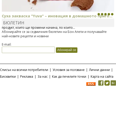
Суха закваска "Yuva" – иновация в домашното приго...
БЮЛЕТИН
Отскоро Лесафр България стартира предлагането на изцяло нов
продукт, който ще промени начина, по който...
Абонирайте се за седмичния бюлетин на Бон Апети и получавайте
най-новите рецепти и новини
E-mail:
Списък на всички потребители
|
Условия за ползване
|
Лични данни
|
Бисквитки
|
Реклама
|
За нас
|
Как да печелите точки
|
Карта на сайта