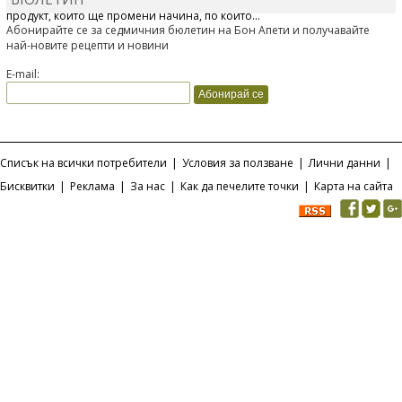
Отскоро Лесафр България стартира предлагането на изцяло нов
продукт, който ще промени начина, по който...
Абонирайте се за седмичния бюлетин на Бон Апети и получавайте
най-новите рецепти и новини
E-mail:
Списък на всички потребители
|
Условия за ползване
|
Лични данни
|
Бисквитки
|
Реклама
|
За нас
|
Как да печелите точки
|
Карта на сайта