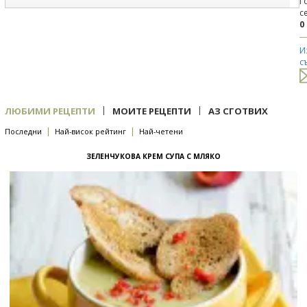
Г
с
0
И
с
|
|
ЛЮБИМИ РЕЦЕПТИ
МОИТЕ РЕЦЕПТИ
АЗ СГОТВИХ
|
|
Последни
Най-висок рейтинг
Най-четени
ЗЕЛЕНЧУКОВА КРЕМ СУПА С МЛЯКО