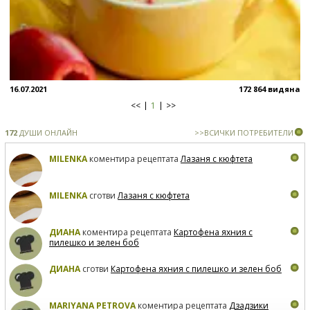
16.07.2021
172 864 видяна
<<
1
>>
172
ДУШИ ОНЛАЙН
>>ВСИЧКИ ПОТРЕБИТЕЛИ
MILENKA
коментира рецептата
Лазаня с кюфтета
MILENKA
сготви
Лазаня с кюфтета
ДИАНА
коментира рецептата
Картофена яхния с
пилешко и зелен боб
ДИАНА
сготви
Картофена яхния с пилешко и зелен боб
MARIYANA PETROVA
коментира рецептата
Дзадзики