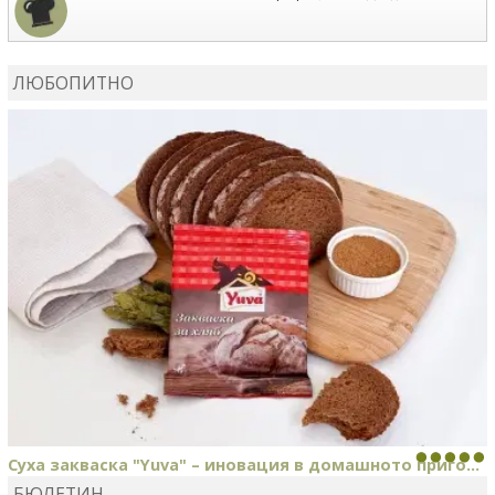
MARIYANA PETROVA
сготви
Дзадзики
ЛЮБОПИТНО
MARIYANA PETROVA
сготви
Дзадзики
Суха закваска "Yuva" – иновация в домашното приго...
БЮЛЕТИН