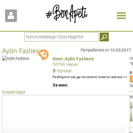
Toggle
navigat
Aylin Fazlieva
Потребител от 10.03.2017
Име: Aylin Fazlieva
О
"
ТИТЛА: Чирак
9
точки
0
Разберете как да печелите повече значки >>
За мен:
з
Коментари
М