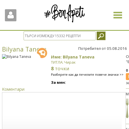
Toggle
navigat
Bilyana Taneva
Потребител от 05.08.2016
Име: Bilyana Taneva
О
"
ТИТЛА: Чирак
8
точки
0
Разберете как да печелите повече значки >>
За мен:
з
Коментари
М