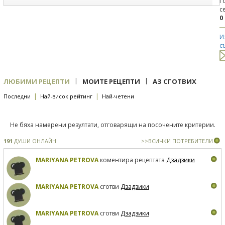
Г
с
0
И
с
|
|
ЛЮБИМИ РЕЦЕПТИ
МОИТЕ РЕЦЕПТИ
АЗ СГОТВИХ
|
|
Последни
Най-висок рейтинг
Най-четени
Не бяха намерени резултати, отговарящи на посочените критерии.
191
ДУШИ ОНЛАЙН
>>ВСИЧКИ ПОТРЕБИТЕЛИ
MARIYANA PETROVA
коментира рецептата
Дзадзики
MARIYANA PETROVA
сготви
Дзадзики
MARIYANA PETROVA
сготви
Дзадзики