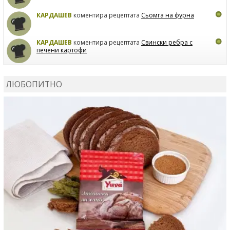
КАРДАШЕВ
коментира рецептата
Сьомга на фурна
КАРДАШЕВ
коментира рецептата
Свински ребра с
печени картофи
ВЛАДИМИРА
сготви
Пилешко с бяло вино и лимон
ЛЮБОПИТНО
MARINA_VITA
коментира рецептата
Киноа със
зеленчуци