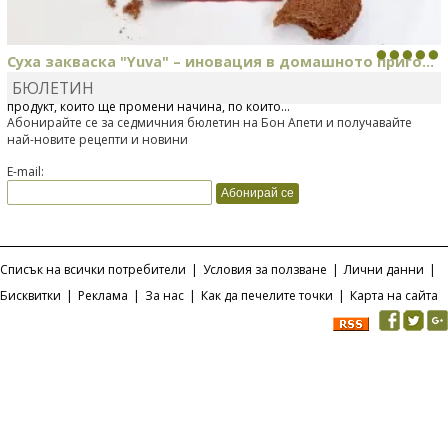
Суха закваска "Yuva" – иновация в домашното приго...
БЮЛЕТИН
Отскоро Лесафр България стартира предлагането на изцяло нов
продукт, който ще промени начина, по който...
Абонирайте се за седмичния бюлетин на Бон Апети и получавайте
най-новите рецепти и новини
E-mail:
Списък на всички потребители
|
Условия за ползване
|
Лични данни
|
Бисквитки
|
Реклама
|
За нас
|
Как да печелите точки
|
Карта на сайта