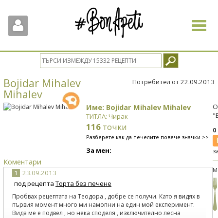
Toggle
navigat
Bojidar Mihalev
Потребител от 22.09.2013
Mihalev
Име: Bojidar Mihalev Mihalev
О
"
ТИТЛА: Чирак
116
точки
0
Разберете как да печелите повече значки >>
За мен:
з
Коментари
М
1
23.09.2013
под рецепта
Торта без печене
Пробвах рецептата на Теодора , добре се получи. Като я видях в
първия момент много ми намопни на един мой експеримент.
Вида ме е подвел , но нека споделя , изключително лесна