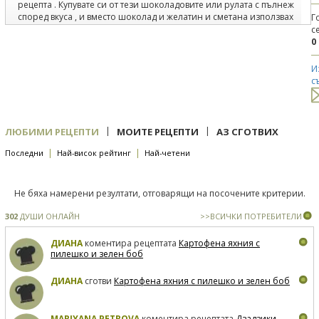
рецепта . Купувате си от тези шоколадовите или рулата с пълнеж
според вкуса , и вместо шоколад и желатин и сметана използвах
Г
сладолед :)
с
0
2
23.09.2013
под рецепта
Хлебни лодки с яйца, бекон и лук
И
Приготвих ги , но вместо зелен лук използвах грах и царевица .
с
получи се много добре ;)
|
|
ЛЮБИМИ РЕЦЕПТИ
МОИТЕ РЕЦЕПТИ
АЗ СГОТВИХ
|
|
Последни
Най-висок рейтинг
Най-четени
Не бяха намерени резултати, отговарящи на посочените критерии.
302
ДУШИ ОНЛАЙН
>>ВСИЧКИ ПОТРЕБИТЕЛИ
ДИАНА
коментира рецептата
Картофена яхния с
пилешко и зелен боб
ДИАНА
сготви
Картофена яхния с пилешко и зелен боб
MARIYANA PETROVA
коментира рецептата
Дзадзики