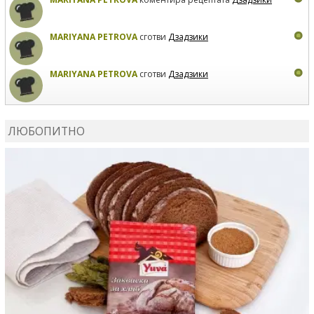
MARIYANA PETROVA
сготви
Дзадзики
MARIYANA PETROVA
сготви
Дзадзики
КАРДАШЕВ
коментира рецептата
Сьомга на фурна
ЛЮБОПИТНО
КАРДАШЕВ
коментира рецептата
Свински ребра с
печени картофи