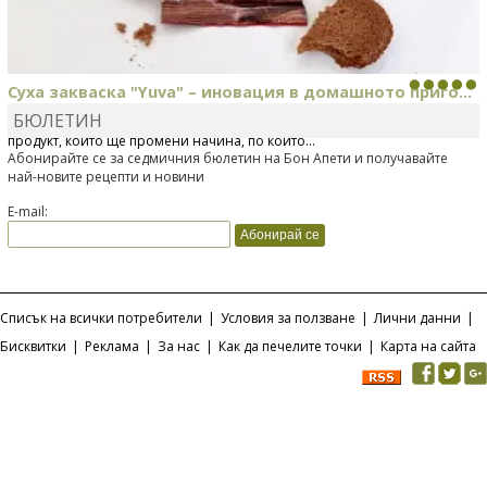
Суха закваска "Yuva" – иновация в домашното приго...
БЮЛЕТИН
Отскоро Лесафр България стартира предлагането на изцяло нов
продукт, който ще промени начина, по който...
Абонирайте се за седмичния бюлетин на Бон Апети и получавайте
най-новите рецепти и новини
E-mail:
Списък на всички потребители
|
Условия за ползване
|
Лични данни
|
Бисквитки
|
Реклама
|
За нас
|
Как да печелите точки
|
Карта на сайта