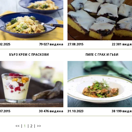
02.2025
79 027 видяна
27.08.2015
22 381 вид
БЪРЗ КРЕМ С ПРАСКОВИ
ПИЛЕ С ГРАХ И ГЪБИ
07.2015
30 476 видяна
31.10.2023
38 199 вид
<<
1
2
>>