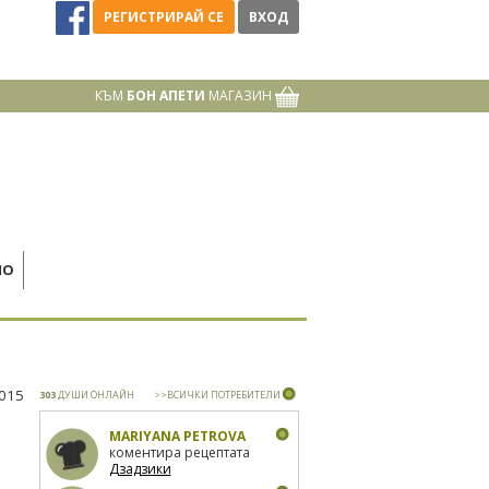
РЕГИСТРИРАЙ СЕ
ВХОД
КЪМ
БОН АПЕТИ
МАГАЗИН
НО
2015
303
ДУШИ ОНЛАЙН
>>ВСИЧКИ ПОТРЕБИТЕЛИ
MARIYANA PETROVA
коментира рецептата
Дзадзики