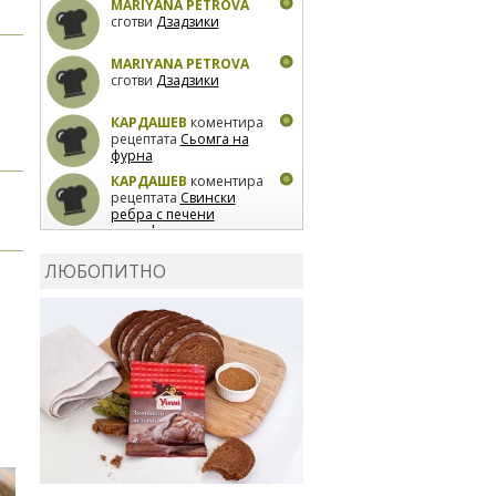
MARIYANA PETROVA
сготви
Дзадзики
MARIYANA PETROVA
сготви
Дзадзики
КАРДАШЕВ
коментира
рецептата
Сьомга на
фурна
КАРДАШЕВ
коментира
рецептата
Свински
ребра с печени
картофи
ВЛАДИМИРА
сготви
Пилешко с бяло вино и
ЛЮБОПИТНО
лимон
MARINA_VITA
коментира рецептата
Киноа със зеленчуци