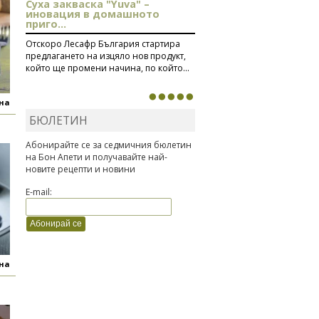
Суха закваска "Yuva" –
иновация в домашното
приго...
Отскоро Лесафр България стартира
предлагането на изцяло нов продукт,
който ще промени начина, по който...
яна
БЮЛЕТИН
Абонирайте се за седмичния бюлетин
на Бон Апети и получавайте най-
новите рецепти и новини
E-mail:
яна