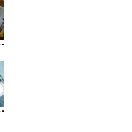
яна
яна