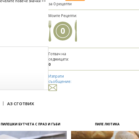
печелите повече значки >>
за 0 рецепти
Моите Рецепти:
0
Готвач на
седмицата:
0
Изпрати
съобщение:
|
АЗ СГОТВИХ
ПИЛЕШКИ БУТЧЕТА С ПРАЗ И ГЪБИ
ПИЛЕ ЛЮТИКА