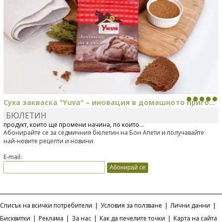
Суха закваска "Yuva" – иновация в домашното приго...
БЮЛЕТИН
Отскоро Лесафр България стартира предлагането на изцяло нов
продукт, който ще промени начина, по който...
Абонирайте се за седмичния бюлетин на Бон Апети и получавайте
най-новите рецепти и новини
E-mail:
Списък на всички потребители
|
Условия за ползване
|
Лични данни
|
Бисквитки
|
Реклама
|
За нас
|
Как да печелите точки
|
Карта на сайта