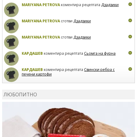
MARIYANA PETROVA
коментира рецептата
Дзадзики
MARIYANA PETROVA
сготви
Дзадзики
MARIYANA PETROVA
сготви
Дзадзики
КАРДАШЕВ
коментира рецептата
Сьомга на фурна
КАРДАШЕВ
коментира рецептата
Свински ребра с
печени картофи
ВЛАДИМИРА
сготви
Пилешко с бяло вино и лимон
ЛЮБОПИТНО
MARINA_VITA
коментира рецептата
Киноа със
зеленчуци