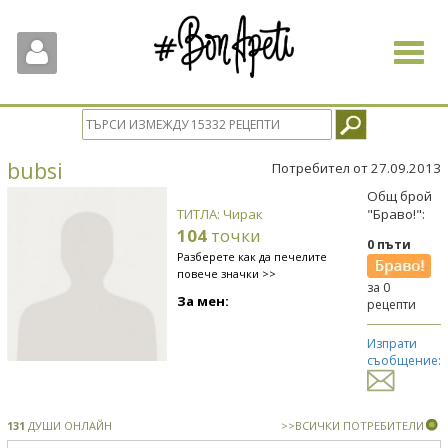
Toggle
navigat
bubsi
Потребител от 27.09.2013
Общ брой
ТИТЛА: Чирак
"Браво!":
104
точки
0 пъти
Разберете как да печелите
повече значки >>
за 0
За мен:
рецепти
Изпрати
съобщение:
131
ДУШИ ОНЛАЙН
>>ВСИЧКИ ПОТРЕБИТЕЛИ