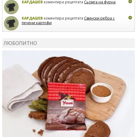
КАРДАШЕВ
коментира рецептата
Сьомга на фурна
КАРДАШЕВ
коментира рецептата
Свински ребра с
печени картофи
ВЛАДИМИРА
сготви
Пилешко с бяло вино и лимон
ЛЮБОПИТНО
MARINA_VITA
коментира рецептата
Киноа със
зеленчуци