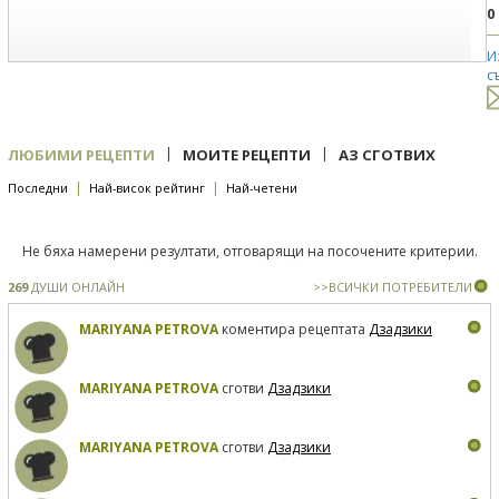
0
И
с
|
|
ЛЮБИМИ РЕЦЕПТИ
МОИТЕ РЕЦЕПТИ
АЗ СГОТВИХ
|
|
Последни
Най-висок рейтинг
Най-четени
Не бяха намерени резултати, отговарящи на посочените критерии.
269
ДУШИ ОНЛАЙН
>>ВСИЧКИ ПОТРЕБИТЕЛИ
MARIYANA PETROVA
коментира рецептата
Дзадзики
MARIYANA PETROVA
сготви
Дзадзики
MARIYANA PETROVA
сготви
Дзадзики