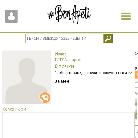
Toggle
navigat
Име:
О
"
ТИТЛА: Чирак
0
точки
0
Разберете как да печелите повече значки >>
За мен:
з
М
Коментари
Г
с