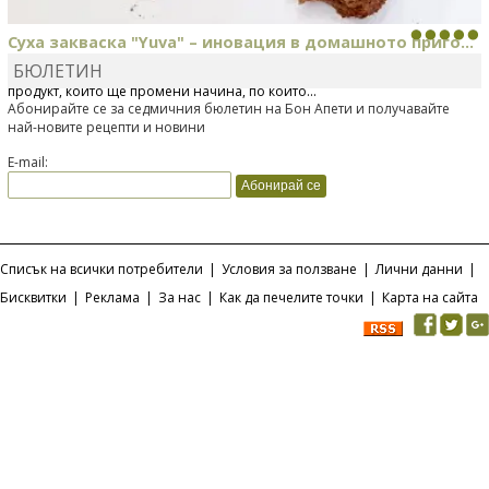
Суха закваска "Yuva" – иновация в домашното приго...
БЮЛЕТИН
Отскоро Лесафр България стартира предлагането на изцяло нов
продукт, който ще промени начина, по който...
Абонирайте се за седмичния бюлетин на Бон Апети и получавайте
най-новите рецепти и новини
E-mail:
Списък на всички потребители
|
Условия за ползване
|
Лични данни
|
Бисквитки
|
Реклама
|
За нас
|
Как да печелите точки
|
Карта на сайта