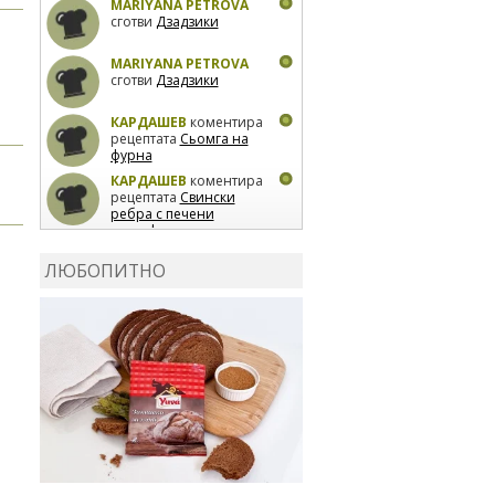
MARIYANA PETROVA
сготви
Дзадзики
MARIYANA PETROVA
сготви
Дзадзики
КАРДАШЕВ
коментира
рецептата
Сьомга на
фурна
КАРДАШЕВ
коментира
рецептата
Свински
ребра с печени
картофи
ВЛАДИМИРА
сготви
Пилешко с бяло вино и
ЛЮБОПИТНО
лимон
MARINA_VITA
коментира рецептата
Киноа със зеленчуци