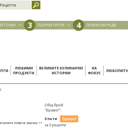
Рецепти
3
4
Й ТОЧКИ
>>
ПОЛУЧИ ТИТЛИ
>>
ПЕЧЕЛИ НАГРАДИ
ЛЮБИМИ
ВЕЛИКИТЕ КУЛИНАРНИ
НА
ЕПТИ
ЛЮБОПИТ
ПРОДУКТИ
ИСТОРИИ
ФОКУС
И
Общ брой
"Браво!":
0 пъти
печелите повече значки >>
за 0 рецепти