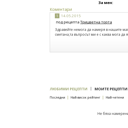
За мен:
Коментари
1
14.05.2015
под рецепта
Трицветна торта
Здравейте немога да намеря в нашите ма
сметана,та въпросът ми е с каква мога да 
|
ЛЮБИМИ РЕЦЕПТИ
МОИТЕ РЕЦЕПТИ
|
|
Последни
Най-висок рейтинг
Най-четени
Не бяха намерени