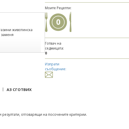
Моите Рецепти:
0
газини животинска
я заменя
Готвач на
седмицата:
0
Изпрати
съобщение:
|
АЗ СГОТВИХ
 резултати, отговарящи на посочените критерии.