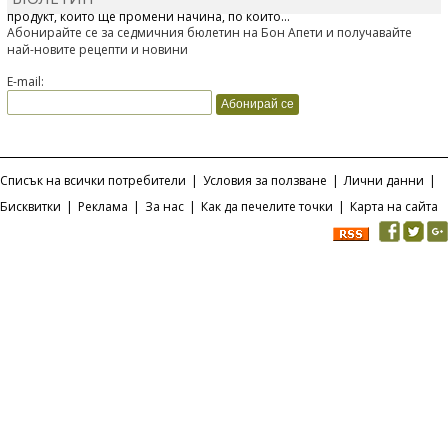
продукт, който ще промени начина, по който...
Абонирайте се за седмичния бюлетин на Бон Апети и получавайте
най-новите рецепти и новини
E-mail:
Списък на всички потребители
|
Условия за ползване
|
Лични данни
|
Бисквитки
|
Реклама
|
За нас
|
Как да печелите точки
|
Карта на сайта