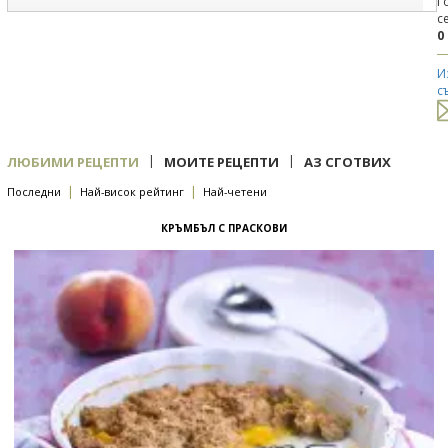
Г
с
0
И
с
|
|
ЛЮБИМИ РЕЦЕПТИ
МОИТЕ РЕЦЕПТИ
АЗ СГОТВИХ
|
|
Последни
Най-висок рейтинг
Най-четени
КРЪМБЪЛ С ПРАСКОВИ