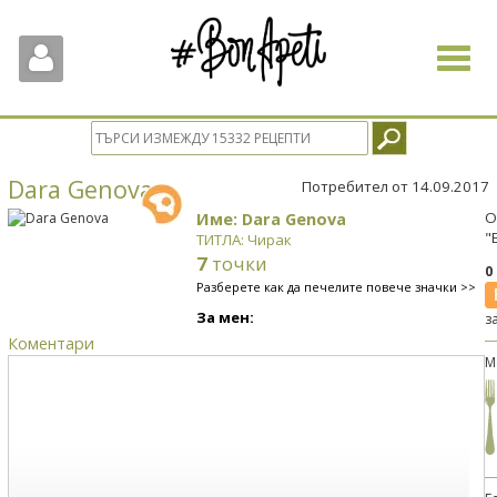
Toggle
navigat
Dara Genova
Потребител от 14.09.2017
Име: Dara Genova
О
"
ТИТЛА: Чирак
7
точки
0
Разберете как да печелите повече значки >>
За мен:
з
Коментари
М