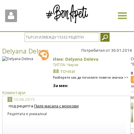
Toggle
navigat
Delyana Deleva
Потребител от 30.01.2014
Име: Delyana Deleva
О
"
ТИТЛА: Чирак
88
точки
0
Разберете как да печелите повече значки >>
За мен:
з
Коментари
М
1
10.06.2015
под рецепта
Пиле масала с моркови
Рецептата е уникална!