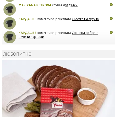
MARIYANA PETROVA
сготви
Дзадзики
КАРДАШЕВ
коментира рецептата
Сьомга на фурна
КАРДАШЕВ
коментира рецептата
Свински ребра с
печени картофи
ВЛАДИМИРА
сготви
Пилешко с бяло вино и лимон
ЛЮБОПИТНО
MARINA_VITA
коментира рецептата
Киноа със
зеленчуци