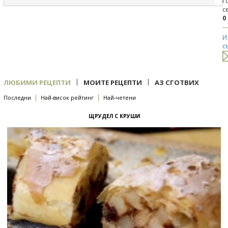
Г
с
0
И
с
|
|
ЛЮБИМИ РЕЦЕПТИ
МОИТЕ РЕЦЕПТИ
АЗ СГОТВИХ
|
|
Последни
Най-висок рейтинг
Най-четени
ЩРУДЕЛ С КРУШИ