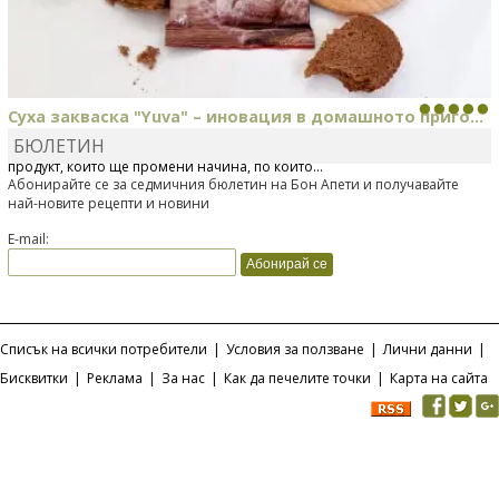
Суха закваска "Yuva" – иновация в домашното приго...
БЮЛЕТИН
Отскоро Лесафр България стартира предлагането на изцяло нов
продукт, който ще промени начина, по който...
Абонирайте се за седмичния бюлетин на Бон Апети и получавайте
най-новите рецепти и новини
E-mail:
Списък на всички потребители
|
Условия за ползване
|
Лични данни
|
Бисквитки
|
Реклама
|
За нас
|
Как да печелите точки
|
Карта на сайта