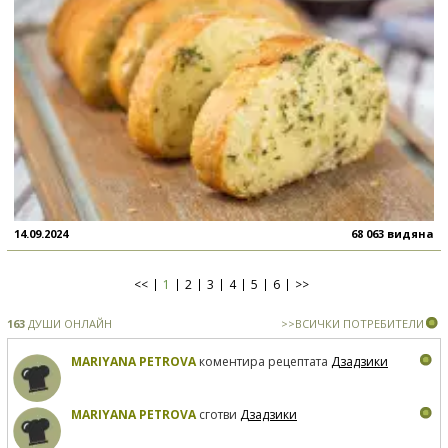
14.09.2024
68 063 видяна
<<
1
2
3
4
5
6
>>
163
ДУШИ ОНЛАЙН
>>ВСИЧКИ ПОТРЕБИТЕЛИ
MARIYANA PETROVA
коментира рецептата
Дзадзики
MARIYANA PETROVA
сготви
Дзадзики