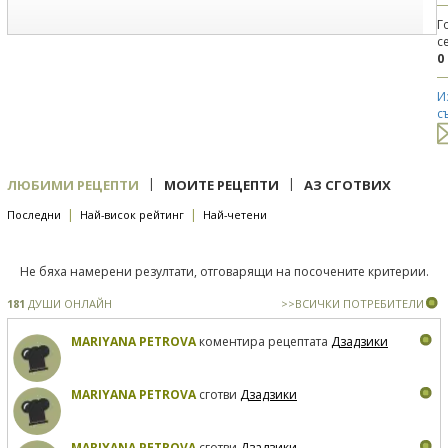
Г
с
0
И
с
|
|
ЛЮБИМИ РЕЦЕПТИ
МОИТЕ РЕЦЕПТИ
АЗ СГОТВИХ
|
|
Последни
Най-висок рейтинг
Най-четени
Не бяха намерени резултати, отговарящи на посочените критерии.
181
ДУШИ ОНЛАЙН
>>ВСИЧКИ ПОТРЕБИТЕЛИ
MARIYANA PETROVA
коментира рецептата
Дзадзики
MARIYANA PETROVA
сготви
Дзадзики
MARIYANA PETROVA
сготви
Дзадзики