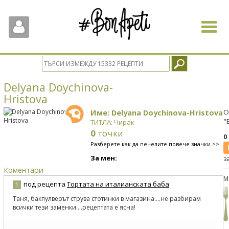
Toggle
navigat
Delyana Doychinova-
Hristova
Име: Delyana Doychinova-Hristova
О
"
ТИТЛА: Чирак
0
точки
0
Разберете как да печелите повече значки >>
За мен:
з
Коментари
М
под рецепта
Тортата на италианската баба
1
Таня, бакпулверът струва стотинки в магазина....не разбирам
всички тези заменки....рецептата е ясна!