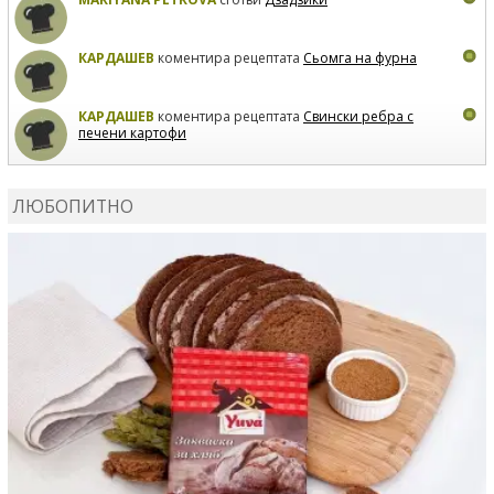
КАРДАШЕВ
коментира рецептата
Сьомга на фурна
КАРДАШЕВ
коментира рецептата
Свински ребра с
печени картофи
ВЛАДИМИРА
сготви
Пилешко с бяло вино и лимон
ЛЮБОПИТНО
MARINA_VITA
коментира рецептата
Киноа със
зеленчуци