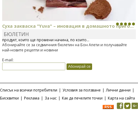
Суха закваска "Yuva" – иновация в домашното приго...
БЮЛЕТИН
Отскоро Лесафр България стартира предлагането на изцяло нов
продукт, който ще промени начина, по който...
Абонирайте се за седмичния бюлетин на Бон Апети и получавайте
най-новите рецепти и новини
E-mail:
Списък на всички потребители
|
Условия за ползване
|
Лични данни
|
Бисквитки
|
Реклама
|
За нас
|
Как да печелите точки
|
Карта на сайта