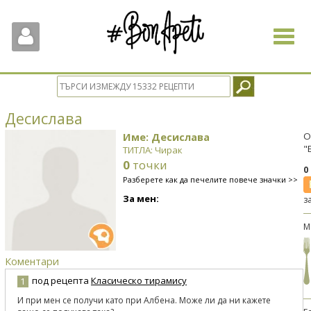
Toggle
navigat
Десислава
Име: Десислава
О
"
ТИТЛА: Чирак
0
точки
0
Разберете как да печелите повече значки >>
За мен:
з
М
Коментари
под рецепта
Класическо тирамису
1
И при мен се получи като при Албена. Може ли да ни кажете