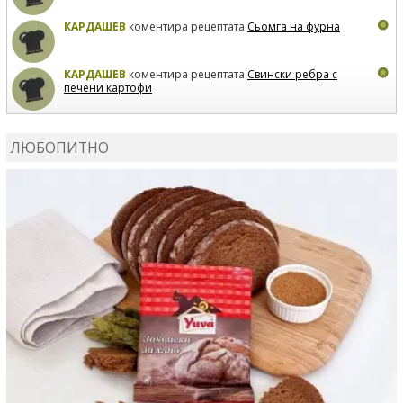
КАРДАШЕВ
коментира рецептата
Сьомга на фурна
КАРДАШЕВ
коментира рецептата
Свински ребра с
печени картофи
ВЛАДИМИРА
сготви
Пилешко с бяло вино и лимон
ЛЮБОПИТНО
MARINA_VITA
коментира рецептата
Киноа със
зеленчуци