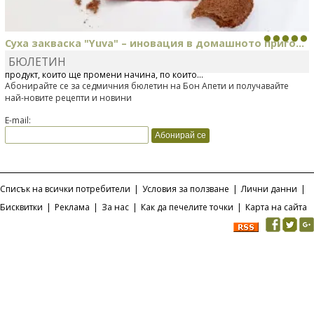
Суха закваска "Yuva" – иновация в домашното приго...
БЮЛЕТИН
Отскоро Лесафр България стартира предлагането на изцяло нов
продукт, който ще промени начина, по който...
Абонирайте се за седмичния бюлетин на Бон Апети и получавайте
най-новите рецепти и новини
E-mail:
Списък на всички потребители
|
Условия за ползване
|
Лични данни
|
Бисквитки
|
Реклама
|
За нас
|
Как да печелите точки
|
Карта на сайта