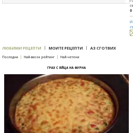
Г
с
0
И
с
|
|
ЛЮБИМИ РЕЦЕПТИ
МОИТЕ РЕЦЕПТИ
АЗ СГОТВИХ
|
|
Последни
Най-висок рейтинг
Най-четени
ГРАХ С ЯЙЦА НА ФУРНА