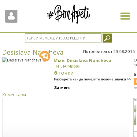
Toggle
navigat
Desislava Nancheva
Потребител от 23.08.2016
Име: Desislava Nancheva
О
"
ТИТЛА: Чирак
6
точки
0
Разберете как да печелите повече значки >>
За мен:
з
Коментари
М