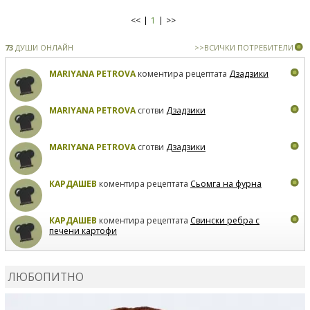
<<
1
>>
73
ДУШИ ОНЛАЙН
>>ВСИЧКИ ПОТРЕБИТЕЛИ
MARIYANA PETROVA
коментира рецептата
Дзадзики
MARIYANA PETROVA
сготви
Дзадзики
MARIYANA PETROVA
сготви
Дзадзики
КАРДАШЕВ
коментира рецептата
Сьомга на фурна
КАРДАШЕВ
коментира рецептата
Свински ребра с
печени картофи
ВЛАДИМИРА
сготви
Пилешко с бяло вино и лимон
ЛЮБОПИТНО
MARINA_VITA
коментира рецептата
Киноа със
зеленчуци