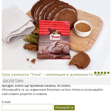
Суха закваска "Yuva" – иновация в домашното приго...
БЮЛЕТИН
Отскоро Лесафр България стартира предлагането на изцяло нов
продукт, който ще промени начина, по който...
Абонирайте се за седмичния бюлетин на Бон Апети и получавайте
най-новите рецепти и новини
E-mail: