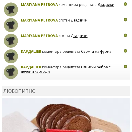
MARIYANA PETROVA
коментира рецептата
Дзадзики
MARIYANA PETROVA
сготви
Дзадзики
MARIYANA PETROVA
сготви
Дзадзики
КАРДАШЕВ
коментира рецептата
Сьомга на фурна
КАРДАШЕВ
коментира рецептата
Свински ребра с
печени картофи
ВЛАДИМИРА
сготви
Пилешко с бяло вино и лимон
ЛЮБОПИТНО
MARINA_VITA
коментира рецептата
Киноа със
зеленчуци