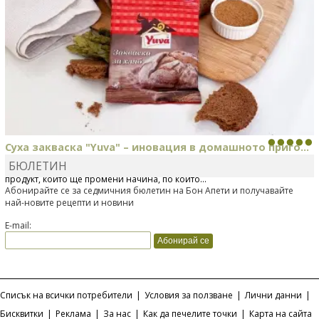
Суха закваска "Yuva" – иновация в домашното приго...
БЮЛЕТИН
Отскоро Лесафр България стартира предлагането на изцяло нов
продукт, който ще промени начина, по който...
Абонирайте се за седмичния бюлетин на Бон Апети и получавайте
най-новите рецепти и новини
E-mail:
Списък на всички потребители
|
Условия за ползване
|
Лични данни
|
Бисквитки
|
Реклама
|
За нас
|
Как да печелите точки
|
Карта на сайта