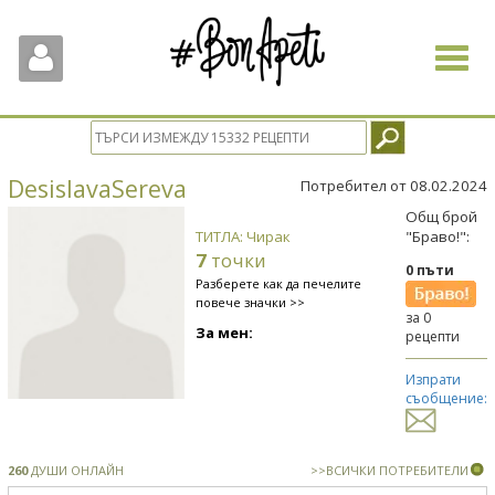
Toggle
navigat
DesislavaSereva
Потребител от 08.02.2024
Общ брой
ТИТЛА: Чирак
"Браво!":
7
точки
0 пъти
Разберете как да печелите
повече значки >>
за 0
За мен:
рецепти
Изпрати
съобщение:
260
ДУШИ ОНЛАЙН
>>ВСИЧКИ ПОТРЕБИТЕЛИ