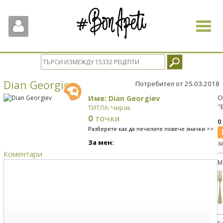
Toggle
navigat
Dian Georgiev
Потребител от 25.03.2018
Име: Dian Georgiev
О
"
ТИТЛА: Чирак
0
точки
0
Разберете как да печелите повече значки >>
За мен:
з
Коментари
М