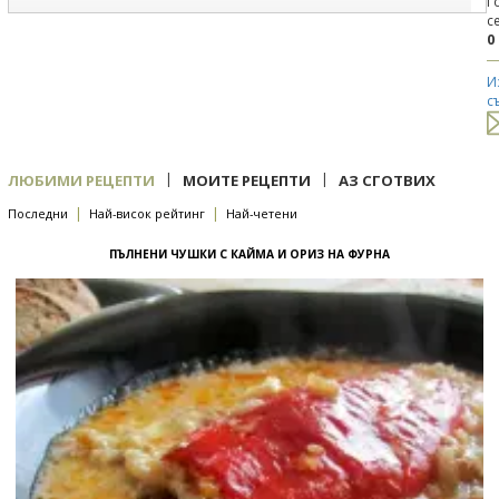
Г
с
0
И
с
|
|
ЛЮБИМИ РЕЦЕПТИ
МОИТЕ РЕЦЕПТИ
АЗ СГОТВИХ
|
|
Последни
Най-висок рейтинг
Най-четени
ПЪЛНЕНИ ЧУШКИ С КАЙМА И ОРИЗ НА ФУРНА