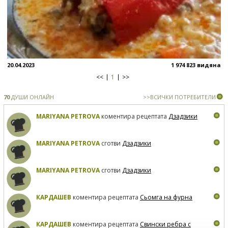
20.04.2023
1 974 823 видяна
<<
1
>>
70
ДУШИ ОНЛАЙН
>>ВСИЧКИ ПОТРЕБИТЕЛИ
MARIYANA PETROVA
коментира рецептата
Дзадзики
MARIYANA PETROVA
сготви
Дзадзики
MARIYANA PETROVA
сготви
Дзадзики
КАРДАШЕВ
коментира рецептата
Сьомга на фурна
КАРДАШЕВ
коментира рецептата
Свински ребра с