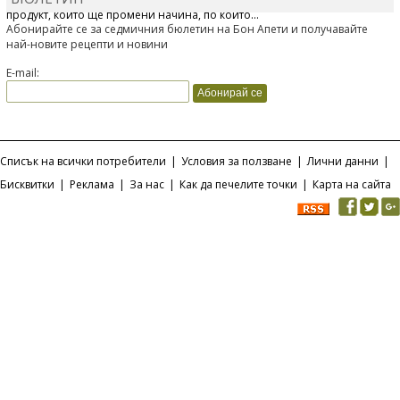
продукт, който ще промени начина, по който...
Абонирайте се за седмичния бюлетин на Бон Апети и получавайте
най-новите рецепти и новини
E-mail:
Списък на всички потребители
|
Условия за ползване
|
Лични данни
|
Бисквитки
|
Реклама
|
За нас
|
Как да печелите точки
|
Карта на сайта