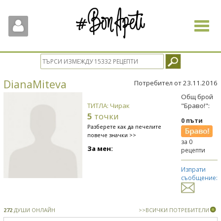
Toggle
navigat
DianaMiteva
Потребител от 23.11.2016
Общ брой
ТИТЛА: Чирак
"Браво!":
5
точки
0 пъти
Разберете как да печелите
повече значки >>
за 0
За мен:
рецепти
Изпрати
съобщение:
272
ДУШИ ОНЛАЙН
>>ВСИЧКИ ПОТРЕБИТЕЛИ