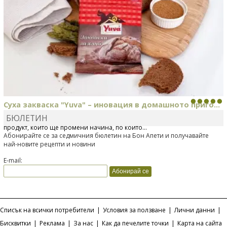
Суха закваска "Yuva" – иновация в домашното приго...
БЮЛЕТИН
Отскоро Лесафр България стартира предлагането на изцяло нов
продукт, който ще промени начина, по който...
Абонирайте се за седмичния бюлетин на Бон Апети и получавайте
най-новите рецепти и новини
E-mail:
Списък на всички потребители
|
Условия за ползване
|
Лични данни
|
Бисквитки
|
Реклама
|
За нас
|
Как да печелите точки
|
Карта на сайта