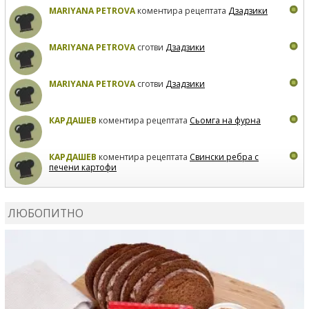
MARIYANA PETROVA
коментира рецептата
Дзадзики
MARIYANA PETROVA
сготви
Дзадзики
MARIYANA PETROVA
сготви
Дзадзики
КАРДАШЕВ
коментира рецептата
Сьомга на фурна
КАРДАШЕВ
коментира рецептата
Свински ребра с
печени картофи
ВЛАДИМИРА
сготви
Пилешко с бяло вино и лимон
ЛЮБОПИТНО
MARINA_VITA
коментира рецептата
Киноа със
зеленчуци