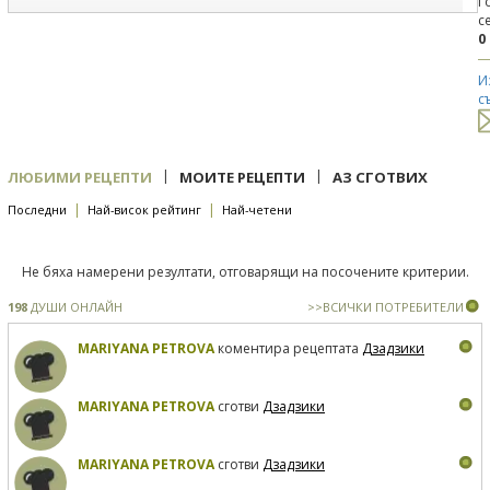
Г
с
0
И
с
|
|
ЛЮБИМИ РЕЦЕПТИ
МОИТЕ РЕЦЕПТИ
АЗ СГОТВИХ
|
|
Последни
Най-висок рейтинг
Най-четени
Не бяха намерени резултати, отговарящи на посочените критерии.
198
ДУШИ ОНЛАЙН
>>ВСИЧКИ ПОТРЕБИТЕЛИ
MARIYANA PETROVA
коментира рецептата
Дзадзики
MARIYANA PETROVA
сготви
Дзадзики
MARIYANA PETROVA
сготви
Дзадзики