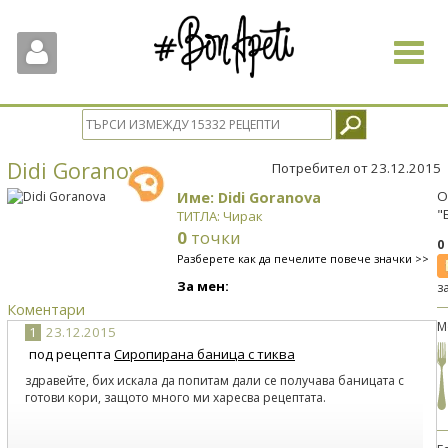
Toggle
navigat
Didi Goranova
Потребител от 23.12.2015
Име: Didi Goranova
О
"
ТИТЛА: Чирак
0
точки
0
Разберете как да печелите повече значки >>
За мен:
з
Коментари
М
1
23.12.2015
под рецепта
Сиропирана баница с тиква
здравейте, бих искала да попитам дали се получава баницата с
готови кори, защото много ми харесва рецептата.