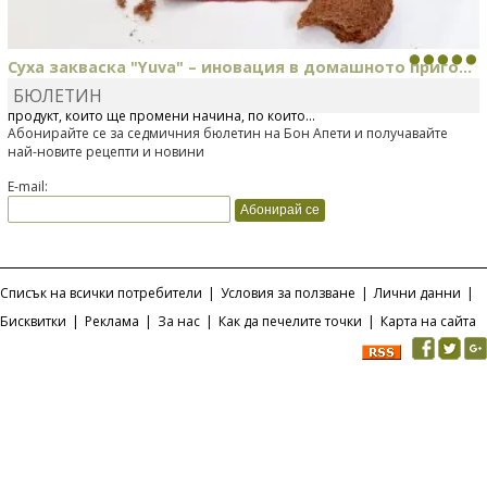
Суха закваска "Yuva" – иновация в домашното приго...
БЮЛЕТИН
Отскоро Лесафр България стартира предлагането на изцяло нов
продукт, който ще промени начина, по който...
Абонирайте се за седмичния бюлетин на Бон Апети и получавайте
най-новите рецепти и новини
E-mail:
Списък на всички потребители
|
Условия за ползване
|
Лични данни
|
Бисквитки
|
Реклама
|
За нас
|
Как да печелите точки
|
Карта на сайта