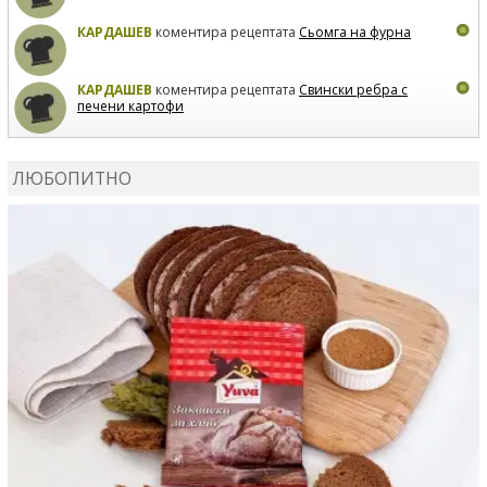
КАРДАШЕВ
коментира рецептата
Сьомга на фурна
КАРДАШЕВ
коментира рецептата
Свински ребра с
печени картофи
ВЛАДИМИРА
сготви
Пилешко с бяло вино и лимон
ЛЮБОПИТНО
MARINA_VITA
коментира рецептата
Киноа със
зеленчуци