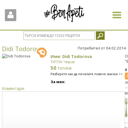
Toggle
navigat
Didi Todorova
Потребител от 04.02.2014
Име: Didi Todorova
О
"
ТИТЛА: Чирак
50
точки
0
Разберете как да печелите повече значки >>
За мен:
з
Коментари
М