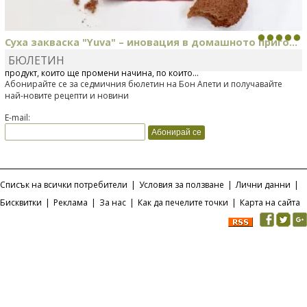
Суха закваска "Yuva" – иновация в домашното приго...
БЮЛЕТИН
Отскоро Лесафр България стартира предлагането на изцяло нов
продукт, който ще промени начина, по който...
Абонирайте се за седмичния бюлетин на Бон Апети и получавайте
най-новите рецепти и новини
E-mail:
Списък на всички потребители
|
Условия за ползване
|
Лични данни
|
Бисквитки
|
Реклама
|
За нас
|
Как да печелите точки
|
Карта на сайта