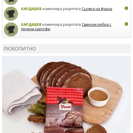
КАРДАШЕВ
коментира рецептата
Сьомга на фурна
КАРДАШЕВ
коментира рецептата
Свински ребра с
печени картофи
ВЛАДИМИРА
сготви
Пилешко с бяло вино и лимон
ЛЮБОПИТНО
MARINA_VITA
коментира рецептата
Киноа със
зеленчуци