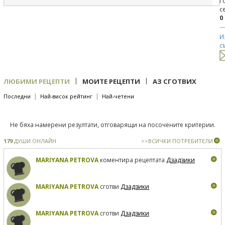
Г
с
0
И
с
|
|
ЛЮБИМИ РЕЦЕПТИ
МОИТЕ РЕЦЕПТИ
АЗ СГОТВИХ
|
|
Последни
Най-висок рейтинг
Най-четени
Не бяха намерени резултати, отговарящи на посочените критерии.
179
ДУШИ ОНЛАЙН
>>ВСИЧКИ ПОТРЕБИТЕЛИ
MARIYANA PETROVA
коментира рецептата
Дзадзики
MARIYANA PETROVA
сготви
Дзадзики
MARIYANA PETROVA
сготви
Дзадзики