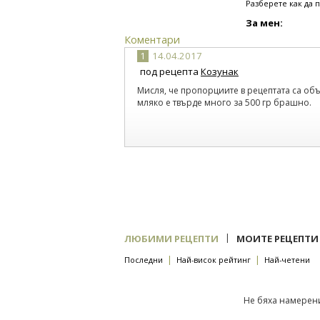
Разберете как да 
За мен:
Коментари
1
14.04.2017
под рецепта
Козунак
Мисля, че пропорциите в рецептата са об
мляко е твърде много за 500 гр брашно.
|
ЛЮБИМИ РЕЦЕПТИ
МОИТЕ РЕЦЕПТИ
|
|
Последни
Най-висок рейтинг
Най-четени
Не бяха намерени