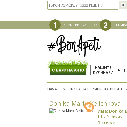
1
2
РЕГИСТРИРАЙ СЕ
>>
СЪБИРА
НАШИТЕ
РЕЦ
КУЛИНАРИ
НАЧАЛО
>
СПИСЪК НА ВСИЧКИ ПОТРЕБИТЕЛ
Donika Mario Velichkova
Име: Donika M
ТИТЛА: Чирак
1
точки