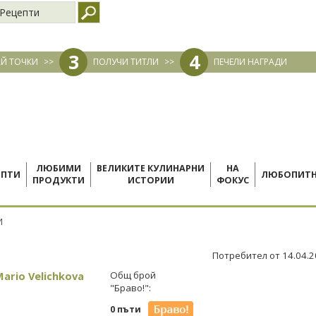
Рецепти
3
4
Й ТОЧКИ
>>
ПОЛУЧИ ТИТЛИ
>>
ПЕЧЕЛИ НАГРАДИ
ЛЮБИМИ
ВЕЛИКИТЕ КУЛИНАРНИ
НА
ЕПТИ
ЛЮБОПИТ
ПРОДУКТИ
ИСТОРИИ
ФОКУС
И
Потребител от 14.04.
ario Velichkova
Общ брой
"Браво!":
0 пъти