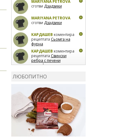
MARIYANA PETROVA
сготви
Дзадзики
MARIYANA PETROVA
сготви
Дзадзики
КАРДАШЕВ
коментира
рецептата
Сьомга на
фурна
КАРДАШЕВ
коментира
рецептата
Свински
ребра с печени
картофи
ВЛАДИМИРА
сготви
Пилешко с бяло вино и
ЛЮБОПИТНО
лимон
MARINA_VITA
коментира рецептата
Киноа със зеленчуци