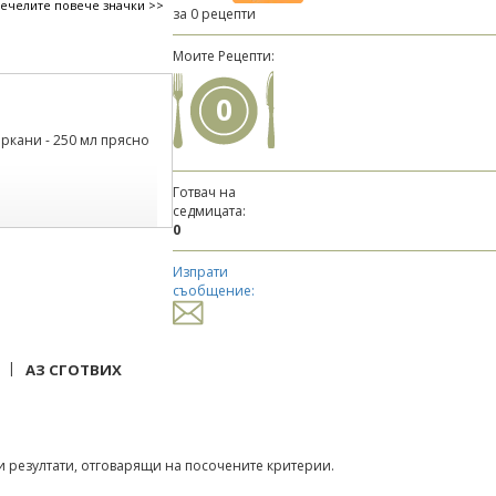
печелите повече значки >>
за 0 рецепти
Моите Рецепти:
0
ъркани - 250 мл прясно
Готвач на
седмицата:
0
Изпрати
съобщение:
|
АЗ СГОТВИХ
 резултати, отговарящи на посочените критерии.