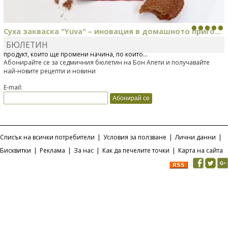
Суха закваска "Yuva" – иновация в домашното приго...
БЮЛЕТИН
Отскоро Лесафр България стартира предлагането на изцяло нов
продукт, който ще промени начина, по който...
Абонирайте се за седмичния бюлетин на Бон Апети и получавайте
най-новите рецепти и новини
E-mail:
Списък на всички потребители
|
Условия за ползване
|
Лични данни
|
Бисквитки
|
Реклама
|
За нас
|
Как да печелите точки
|
Карта на сайта