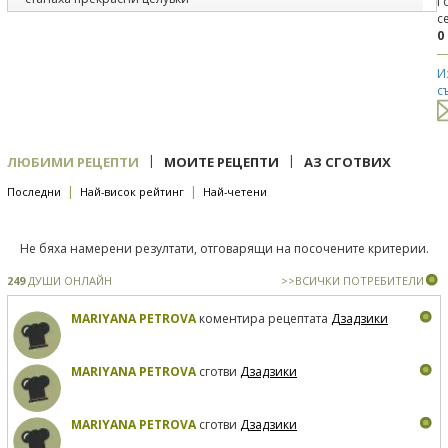
Г
с
0
И
с
|
|
ЛЮБИМИ РЕЦЕПТИ
МОИТЕ РЕЦЕПТИ
АЗ СГОТВИХ
|
|
Последни
Най-висок рейтинг
Най-четени
Не бяха намерени резултати, отговарящи на посочените критерии.
249
ДУШИ ОНЛАЙН
>>ВСИЧКИ ПОТРЕБИТЕЛИ
MARIYANA PETROVA
коментира рецептата
Дзадзики
MARIYANA PETROVA
сготви
Дзадзики
MARIYANA PETROVA
сготви
Дзадзики