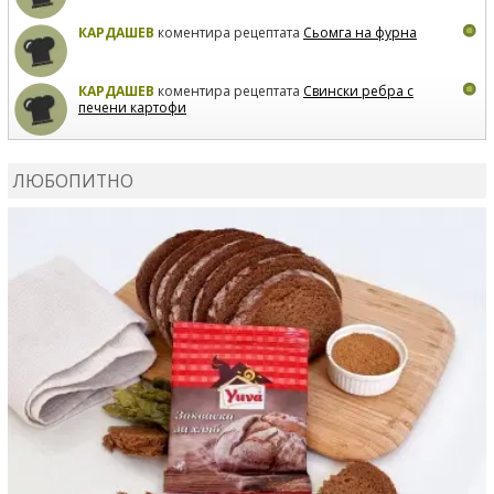
КАРДАШЕВ
коментира рецептата
Сьомга на фурна
КАРДАШЕВ
коментира рецептата
Свински ребра с
печени картофи
ВЛАДИМИРА
сготви
Пилешко с бяло вино и лимон
ЛЮБОПИТНО
MARINA_VITA
коментира рецептата
Киноа със
зеленчуци