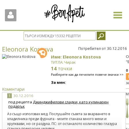
Toggle
navigat
Eleonora Kostova
Потребител от 30.12.2016
Име: Eleonora Kostova
О
"
ТИТЛА: Чирак
14
точки
0
Разберете как да печелите повече значки >>
За мен:
з
Коментари
М
1
30.12.2016
под рецепта
Джинджифилови сладки, като кулинарен
подарък
Аз също използвах мед. Послушайте съвета за вкарването в
хладилника преди фурната - моите станаха много меки и
хрупквави, но се раздуха. ПС: от останалото количество глазура
станаха прекрасни целувки