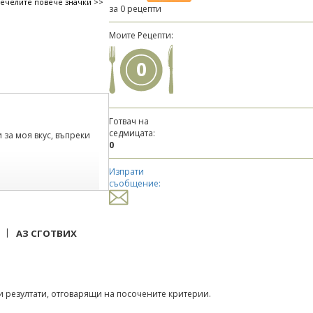
печелите повече значки >>
за 0 рецепти
Моите Рецепти:
0
Готвач на
седмицата:
 за моя вкус, въпреки
0
Изпрати
съобщение:
х рецептата по
спомен, че маята беше
тче\" мая никак не ми
е пак, се измерва в
|
АЗ СГОТВИХ
разтворя в
 резултати, отговарящи на посочените критерии.