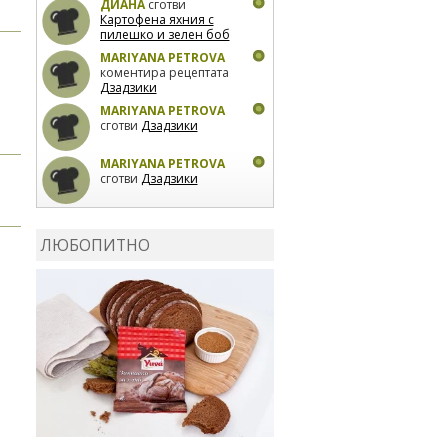
ДИАНА
сготви
Картофена яхния с
пилешко и зелен боб
MARIYANA PETROVA
коментира рецептата
Дзадзики
MARIYANA PETROVA
сготви
Дзадзики
MARIYANA PETROVA
сготви
Дзадзики
КАРДАШЕВ
коментира
рецептата
Сьомга на
ЛЮБОПИТНО
фурна
КАРДАШЕВ
коментира
рецептата
Свински
ребра с печени
картофи