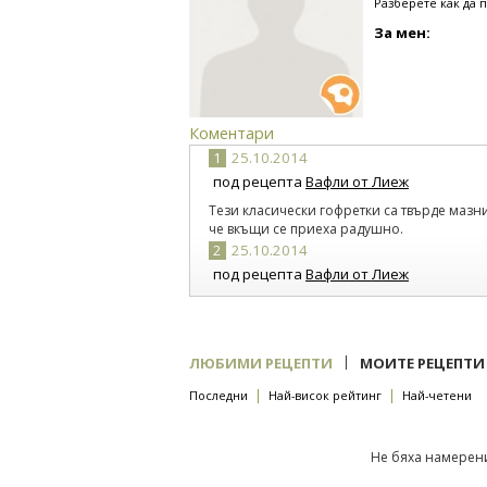
Разберете как да 
За мен:
Коментари
1
25.10.2014
под рецепта
Вафли от Лиеж
Тези класически гофретки са твърде мазни
че вкъщи се приеха радушно.
2
25.10.2014
под рецепта
Вафли от Лиеж
Съжалявам, ако аз съм в грешка, но гледа
телевизията и имам (па макар и далечен) 
суха. А и това, че в рецептата пише \"паке
помага с дилемата, тъй като живата мая, вс
|
ЛЮБИМИ РЕЦЕПТИ
МОИТЕ РЕЦЕПТИ
кубчета, а и ми се струва, че трудно ще я 
непритоплена газирана вода.
|
|
Последни
Най-висок рейтинг
Най-четени
Не бяха намерени