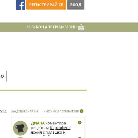
РЕГИСТРИРАЙ СЕ
ВХОД
КЪМ
БОН АПЕТИ
МАГАЗИН
НО
2014
336
ДУШИ ОНЛАЙН
>>ВСИЧКИ ПОТРЕБИТЕЛИ
ДИАНА
коментира
рецептата
Картофена
яхния с пилешко и
зелен боб