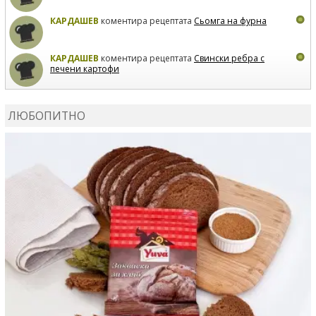
КАРДАШЕВ
коментира рецептата
Сьомга на фурна
КАРДАШЕВ
коментира рецептата
Свински ребра с
печени картофи
ВЛАДИМИРА
сготви
Пилешко с бяло вино и лимон
ЛЮБОПИТНО
MARINA_VITA
коментира рецептата
Киноа със
зеленчуци