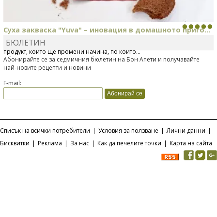
Суха закваска "Yuva" – иновация в домашното приго...
БЮЛЕТИН
Отскоро Лесафр България стартира предлагането на изцяло нов
продукт, който ще промени начина, по който...
Абонирайте се за седмичния бюлетин на Бон Апети и получавайте
най-новите рецепти и новини
E-mail:
Списък на всички потребители
|
Условия за ползване
|
Лични данни
|
Бисквитки
|
Реклама
|
За нас
|
Как да печелите точки
|
Карта на сайта