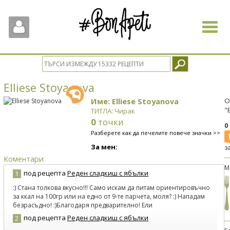
Toggle
navigat
Elliese Stoyanova
Име: Elliese Stoyanova
О
"
ТИТЛА: Чирак
0
точки
0
Разберете как да печелите повече значки >>
За мен:
з
Коментари
М
под рецепта
Реден сладкиш с ябълки
1
:) Стана толкова вкусно!!! Само искам да питам ориентировъчно
за ккал на 100гр или на едно от 9-те парчета, моля? :) Нападам
безрасъдно! :)Благодаря предварително! Ели
под рецепта
Реден сладкиш с ябълки
2