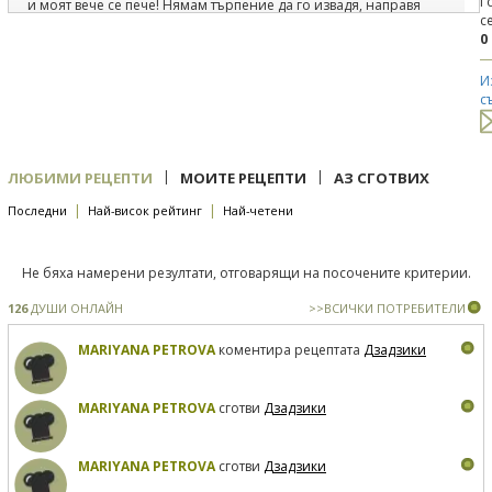
Г
и моят вече се пече! Нямам търпение да го извадя, направя
с
снимки и опитам :) :) :) Наистина прекрасна и лесна рецепта!
0
И
с
|
|
ЛЮБИМИ РЕЦЕПТИ
МОИТЕ РЕЦЕПТИ
АЗ СГОТВИХ
|
|
Последни
Най-висок рейтинг
Най-четени
Не бяха намерени резултати, отговарящи на посочените критерии.
126
ДУШИ ОНЛАЙН
>>ВСИЧКИ ПОТРЕБИТЕЛИ
MARIYANA PETROVA
коментира рецептата
Дзадзики
MARIYANA PETROVA
сготви
Дзадзики
MARIYANA PETROVA
сготви
Дзадзики