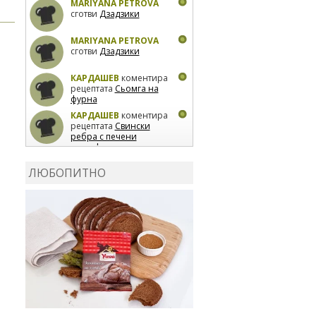
MARIYANA PETROVA
сготви
Дзадзики
MARIYANA PETROVA
сготви
Дзадзики
КАРДАШЕВ
коментира
рецептата
Сьомга на
фурна
КАРДАШЕВ
коментира
рецептата
Свински
ребра с печени
картофи
ВЛАДИМИРА
сготви
Пилешко с бяло вино и
ЛЮБОПИТНО
лимон
MARINA_VITA
коментира рецептата
Киноа със зеленчуци