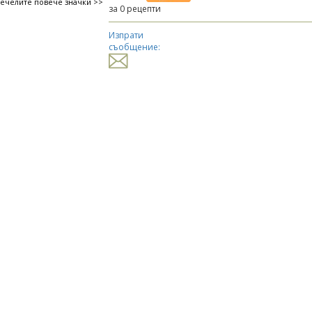
печелите повече значки >>
за 0 рецепти
Изпрати
съобщение: