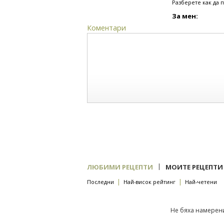
Разберете как да 
За мен:
Коментари
|
ЛЮБИМИ РЕЦЕПТИ
МОИТЕ РЕЦЕПТИ
|
|
Последни
Най-висок рейтинг
Най-четени
Не бяха намерени