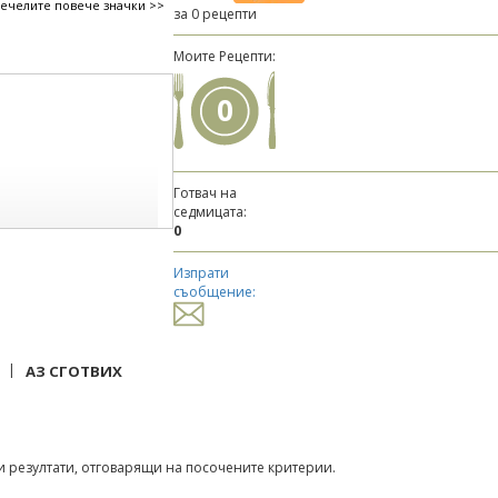
печелите повече значки >>
за 0 рецепти
Моите Рецепти:
0
Готвач на
седмицата:
0
Изпрати
съобщение:
|
АЗ СГОТВИХ
 резултати, отговарящи на посочените критерии.