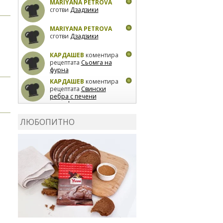
MARIYANA PETROVA
сготви
Дзадзики
MARIYANA PETROVA
сготви
Дзадзики
КАРДАШЕВ
коментира
рецептата
Сьомга на
фурна
КАРДАШЕВ
коментира
рецептата
Свински
ребра с печени
картофи
ВЛАДИМИРА
сготви
Пилешко с бяло вино и
ЛЮБОПИТНО
лимон
MARINA_VITA
коментира рецептата
Киноа със зеленчуци