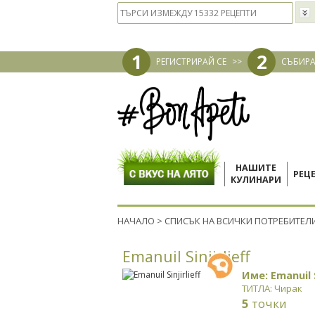
1
2
РЕГИСТРИРАЙ СЕ
>>
СЪБИРА
НАШИТЕ
РЕЦ
КУЛИНАРИ
НАЧАЛО
>
СПИСЪК НА ВСИЧКИ ПОТРЕБИТЕЛ
Emanuil Sinjirlieff
Име: Emanuil S
ТИТЛА: Чирак
5
точки