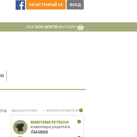
РЕГИСТРИРАЙ СЕ
ВХОД
КЪМ
БОН АПЕТИ
МАГАЗИН
НО
2016
152
ДУШИ ОНЛАЙН
>>ВСИЧКИ ПОТРЕБИТЕЛИ
MARIYANA PETROVA
коментира рецептата
Дзадзики