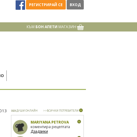
РЕГИСТРИРАЙ СЕ
ВХОД
КЪМ
БОН АПЕТИ
МАГАЗИН
НО
2013
323
ДУШИ ОНЛАЙН
>>ВСИЧКИ ПОТРЕБИТЕЛИ
MARIYANA PETROVA
коментира рецептата
Дзадзики