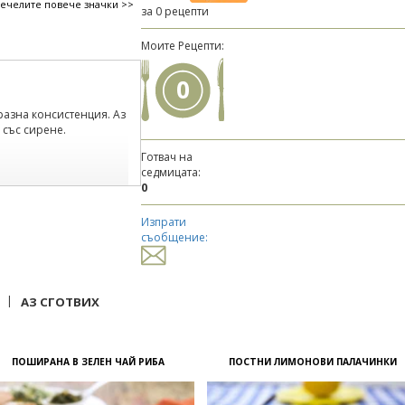
печелите повече значки >>
за 0 рецепти
Моите Рецепти:
0
разна консистенция. Аз
 със сирене.
Готвач на
седмицата:
0
 за да стане така,
Изпрати
съобщение:
|
АЗ СГОТВИХ
ПОШИРАНА В ЗЕЛЕН ЧАЙ РИБА
ПОСТНИ ЛИМОНОВИ ПАЛАЧИНКИ