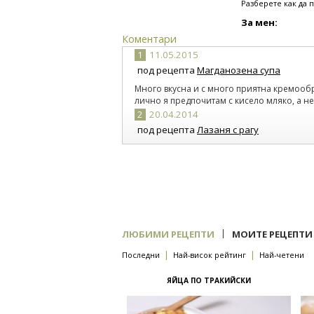
Разберете как да 
За мен:
Коментари
1
11.05.2015
под рецепта
Магданозена супа
Много вкусна и с много приятна кремооб
лично я предпочитам с кисело мляко, а не
2
20.04.2014
под рецепта
Лазаня с рагу
Трябва да се направи повечко сос бешамел,
както е по рецептата.
|
ЛЮБИМИ РЕЦЕПТИ
МОИТЕ РЕЦЕПТИ
|
|
Последни
Най-висок рейтинг
Най-четени
ЯЙЦА ПО ТРАКИЙСКИ