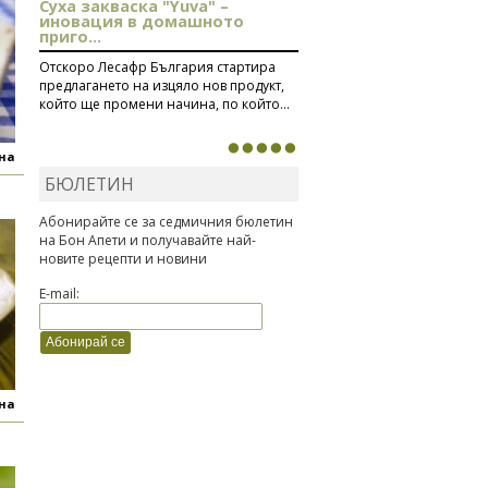
Суха закваска "Yuva" –
иновация в домашното
приго...
Отскоро Лесафр България стартира
предлагането на изцяло нов продукт,
който ще промени начина, по който...
яна
БЮЛЕТИН
Абонирайте се за седмичния бюлетин
на Бон Апети и получавайте най-
новите рецепти и новини
E-mail:
яна