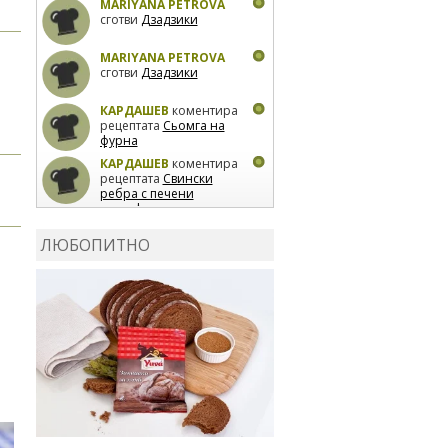
MARIYANA PETROVA
сготви
Дзадзики
MARIYANA PETROVA
сготви
Дзадзики
КАРДАШЕВ
коментира
рецептата
Сьомга на
фурна
КАРДАШЕВ
коментира
рецептата
Свински
ребра с печени
картофи
ВЛАДИМИРА
сготви
Пилешко с бяло вино и
ЛЮБОПИТНО
лимон
MARINA_VITA
коментира рецептата
Киноа със зеленчуци