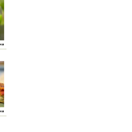
яна
яна