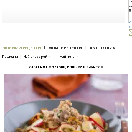
Г
с
0
И
с
|
|
ЛЮБИМИ РЕЦЕПТИ
МОИТЕ РЕЦЕПТИ
АЗ СГОТВИХ
|
|
Последни
Най-висок рейтинг
Най-четени
САЛАТА ОТ МОРКОВИ, РЕПИЧКИ И РИБА ТОН