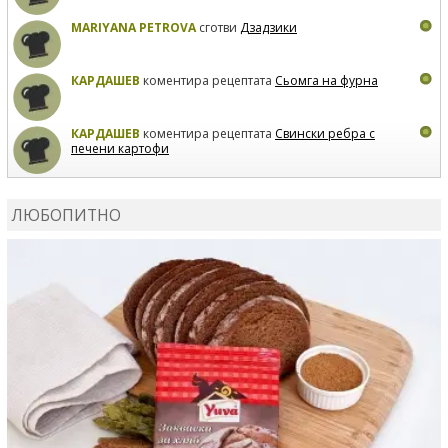
MARIYANA PETROVA
сготви
Дзадзики
КАРДАШЕВ
коментира рецептата
Сьомга на фурна
КАРДАШЕВ
коментира рецептата
Свински ребра с
печени картофи
ВЛАДИМИРА
сготви
Пилешко с бяло вино и лимон
ЛЮБОПИТНО
MARINA_VITA
коментира рецептата
Киноа със
зеленчуци