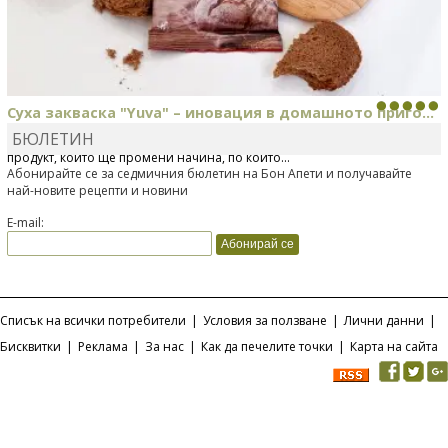
Суха закваска "Yuva" – иновация в домашното приго...
БЮЛЕТИН
Отскоро Лесафр България стартира предлагането на изцяло нов
продукт, който ще промени начина, по който...
Абонирайте се за седмичния бюлетин на Бон Апети и получавайте
най-новите рецепти и новини
E-mail:
Списък на всички потребители
|
Условия за ползване
|
Лични данни
|
Бисквитки
|
Реклама
|
За нас
|
Как да печелите точки
|
Карта на сайта