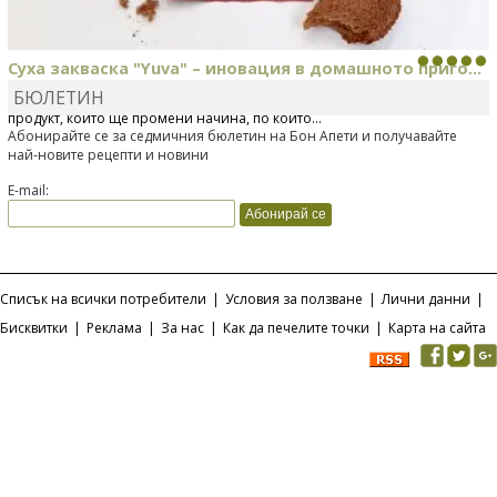
Суха закваска "Yuva" – иновация в домашното приго...
БЮЛЕТИН
Отскоро Лесафр България стартира предлагането на изцяло нов
продукт, който ще промени начина, по който...
Абонирайте се за седмичния бюлетин на Бон Апети и получавайте
най-новите рецепти и новини
E-mail:
Списък на всички потребители
|
Условия за ползване
|
Лични данни
|
Бисквитки
|
Реклама
|
За нас
|
Как да печелите точки
|
Карта на сайта