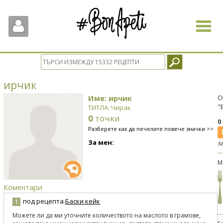
Toggle
navigat
ирчик
Име: ирчик
О
"
ТИТЛА: Чирак
0
точки
0
Разберете как да печелите повече значки >>
За мен:
з
М
Коментари
под рецепта
Баски кейк
1
Можете ли да ми уточните количеството на маслото в грамове,