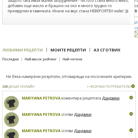
защото така имах малки затруднения - тестото стана много меко,
Г
добавях още масло и брашно на око и много трудно го
с
прехвурлих в тавичката. Иначе на вкус стана НЕВЕРОЯТЕН кейк! :)))
0
И
с
|
|
ЛЮБИМИ РЕЦЕПТИ
МОИТЕ РЕЦЕПТИ
АЗ СГОТВИХ
|
|
Последни
Най-висок рейтинг
Най-четени
Не бяха намерени резултати, отговарящи на посочените критерии.
200
ДУШИ ОНЛАЙН
>>ВСИЧКИ ПОТРЕБИТЕЛИ
MARIYANA PETROVA
коментира рецептата
Дзадзики
MARIYANA PETROVA
сготви
Дзадзики
MARIYANA PETROVA
сготви
Дзадзики