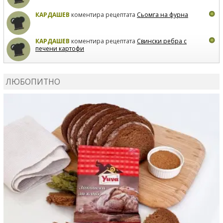
КАРДАШЕВ
коментира рецептата
Сьомга на фурна
КАРДАШЕВ
коментира рецептата
Свински ребра с
печени картофи
ВЛАДИМИРА
сготви
Пилешко с бяло вино и лимон
ЛЮБОПИТНО
MARINA_VITA
коментира рецептата
Киноа със
зеленчуци