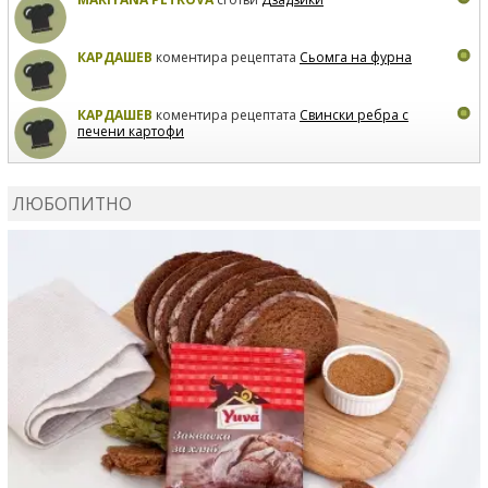
КАРДАШЕВ
коментира рецептата
Сьомга на фурна
КАРДАШЕВ
коментира рецептата
Свински ребра с
печени картофи
ВЛАДИМИРА
сготви
Пилешко с бяло вино и лимон
ЛЮБОПИТНО
MARINA_VITA
коментира рецептата
Киноа със
зеленчуци