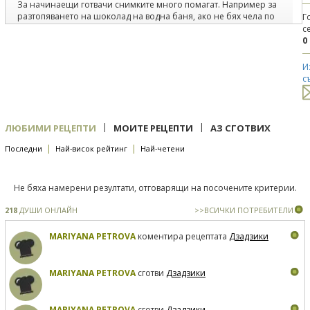
За начинаещи готвачи снимките много помагат. Например за
разтопяването на шоколад на водна баня, ако не бях чела по
Г
форумите как се прави, щях да сгреша, а от една снимка става
с
доста ясно. Поздрави, Ирена
0
И
с
|
|
ЛЮБИМИ РЕЦЕПТИ
МОИТЕ РЕЦЕПТИ
АЗ СГОТВИХ
|
|
Последни
Най-висок рейтинг
Най-четени
Не бяха намерени резултати, отговарящи на посочените критерии.
218
ДУШИ ОНЛАЙН
>>ВСИЧКИ ПОТРЕБИТЕЛИ
MARIYANA PETROVA
коментира рецептата
Дзадзики
MARIYANA PETROVA
сготви
Дзадзики
MARIYANA PETROVA
сготви
Дзадзики