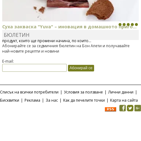
Суха закваска "Yuva" – иновация в домашното приго...
БЮЛЕТИН
Отскоро Лесафр България стартира предлагането на изцяло нов
продукт, който ще промени начина, по който...
Абонирайте се за седмичния бюлетин на Бон Апети и получавайте
най-новите рецепти и новини
E-mail:
Списък на всички потребители
|
Условия за ползване
|
Лични данни
|
Бисквитки
|
Реклама
|
За нас
|
Как да печелите точки
|
Карта на сайта