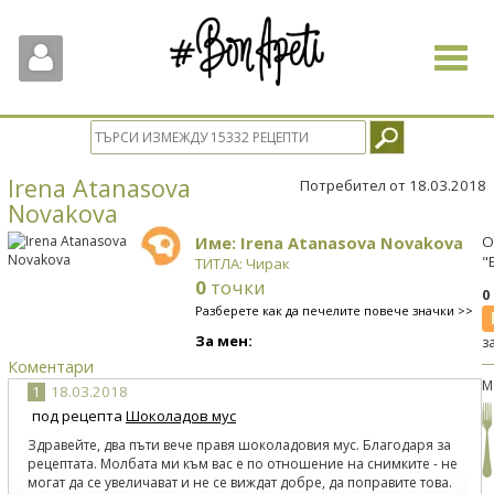
Toggle
navigat
Irena Atanasova
Потребител от 18.03.2018
Novakova
Име: Irena Atanasova Novakova
О
"
ТИТЛА: Чирак
0
точки
0
Разберете как да печелите повече значки >>
За мен:
з
Коментари
М
1
18.03.2018
под рецепта
Шоколадов мус
Здравейте, два пъти вече правя шоколадовия мус. Благодаря за
рецептата. Молбата ми към вас е по отношение на снимките - не
могат да се увеличават и не се виждат добре, да поправите това.